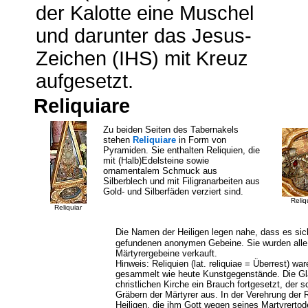
der Kalotte eine Muschel
und darunter das Jesus-
Zeichen (IHS) mit Kreuz
aufgesetzt.
Reliquiare
Zu beiden Seiten des Tabernakels
stehen
Reliquiare
in Form von
Pyramiden. Sie enthalten Reliquien, die
mit (Halb)Edelsteine sowie
ornamentalem Schmuck aus
Silberblech und mit Filigranarbeiten aus
Gold- und Silberfäden verziert sind.
Reliq
Reliquiar
Die Namen der Heiligen legen nahe, dass es si
gefundenen anonymen Gebeine. Sie wurden alle a
Märtyrergebeine verkauft.
Hinweis: Reliquien (lat. reliquiae = Überrest) w
gesammelt wie heute Kunstgegenstände. Die Gläu
christlichen Kirche ein Brauch fortgesetzt, der s
Gräbern der Märtyrer aus. In der Verehrung der R
Heiligen, die ihm Gott wegen seines Martyrerto