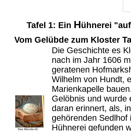
H
Tafel 1: Ein
ühnerei "au
Vom Gelübde zum Kloster T
Die Geschichte es K
nach im Jahr 1606 m
geratenen Hofmarks
Wilhelm von Hundt, e
Marienkapelle bauen.
Gelöbnis und wurde e
daran erinnert, als,
gehörenden Sedlhof 
Hühnerei gefunden w
Das Wunder-Ei