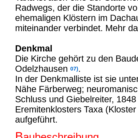
Radwegs, der die Standorte v
ehemaligen Klöstern im Dachau
miteinander verbindet. Mehr d
Denkmal
Die Kirche gehört zu den Bau
Odelzhausen
.
07)
In der Denkmalliste ist sie un
Nähe Färberweg; neuromanische
Schluss und Giebelreiter, 1848 
Eremitenklosters Taxa (Kloster 
aufgeführt.
B
aubeschreibung