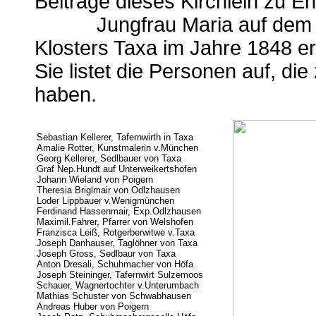
Beiträge dieses Kirchlein zu Eh
Jungfrau Maria auf dem Pla
Klosters Taxa im Jahre 1848 er
Sie listet die Personen auf, di
haben.
Sebastian Kellerer, Tafernwirth in Taxa
Amalie Rotter, Kunstmalerin v.München
Georg Kellerer, Sedlbauer von Taxa
Graf Nep.Hundt auf Unterweikertshofen
Johann Wieland von Poigern
Theresia Briglmair von Odlzhausen
Loder Lippbauer v.Wenigmünchen
Ferdinand Hassenmair, Exp.Odlzhausen
Maximil.Fahrer, Pfarrer von Welshofen
Franzisca Leiß, Rotgerberwitwe v.Taxa
Joseph Danhauser, Taglöhner von Taxa
Joseph Gross, Sedlbaur von Taxa
Anton Dresali, Schuhmacher von Höfa
Joseph Steininger, Tafernwirt Sulzemoos
Schauer, Wagnertochter v.Unterumbach
Mathias Schuster von Schwabhausen
Andreas Huber von Poigern