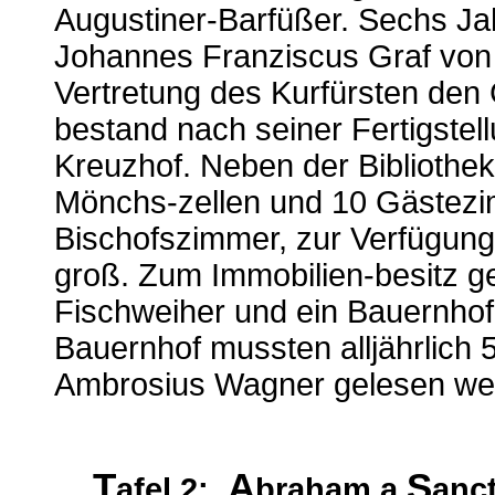
Augustiner-Barfüßer. Sechs Jah
Johannes Franziscus Graf von 
Vertretung des Kurfürsten den
bestand nach seiner Fertigstel
Kreuzhof. Neben der Bibliothe
Mönchs-zellen und 10 Gästezi
Bischofszimmer, zur Verfügun
groß. Zum Immobilien-besitz g
Fischweiher und ein Bauernhof
Bauernhof mussten alljährlich 5
Ambrosius Wagner gelesen we
T
A
S
afel 2:
braham a
anc