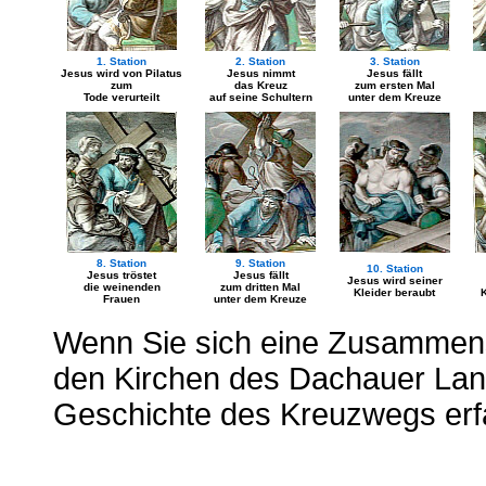
1. Station
2. Station
3. Station
Jesus wird von Pilatus
Jesus nimmt
Jesus fällt
zum
das Kreuz
zum ersten Mal
Tode verurteilt
auf seine Schultern
unter dem Kreuze
8. Station
9. Station
10. Station
Jesus tröstet
Jesus fällt
Jesus wird seiner
die weinenden
zum dritten Mal
Kleider beraubt
Frauen
unter dem Kreuze
Wenn Sie sich eine Zusammens
den Kirchen des Dachauer Lan
Geschichte des Kreuzwegs erf