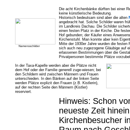
Die acht Kirchenbänke dürften bei einer R
keine künstlerische Bedeutung.
Historisch bedeutsam sind aber die alten
angebracht hat. Solche Schilder waren frühe
im Landkreis Dachau. Die Schilder sicher
einen festen Platz in der Kirche. Die fest
Hof gebunden; der Käufer eines Anwesen
Kirchenstuhl. Man konnte aber kein Eigen
Mitte der 1930er Jahre wurden die festen 
Namensschilder
sich auch neu zugezogene Gläubige auf ei
erlassenen Bestimmungen über die Gestal
Privatpersonen bestimmte Plätze vorzubeha
In der Taxa-Kapelle werden aber die Plätze nicht
dem Hof oder der Familie generell zuge-wiesen; bei
den Schildern wird zwischen Männern und Frauen
unterschieden. In den Bänken auf der linken Seite
werden Plätze explizit den Frauen (z.B. Kistlerin),
auf der rechten Seite den Männern (Kistler)
reserviert.
Hinweis: Schon vom
neueste Zeit hinei
Kirchenbesucher i
Raum nach Geschlec