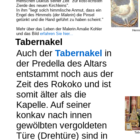
merischen Duktus seiner Zeit "zur köst-lichsten
Zierde des neuen Kirchleins".
In ihm "liegt solch himmlische Anmut, dass ein
Engel des Himmels (
der Malerin
) die Pinsel
getünkt und die Hand geführt zu haben scheint."
Mehr über das Leben der Malerin Amalie Kohler
Henn
und das Bild
erfahren Sie hier...
Tabernakel
Auch der
Tabernakel
in
der Predella des Altars
entstammt noch aus der
Zeit des Rokoko und ist
somit älter als die
Kapelle. Auf seiner
konkav nach innen
gewölbten vergoldeten
Türe (Drehtüre) sind in
Tab