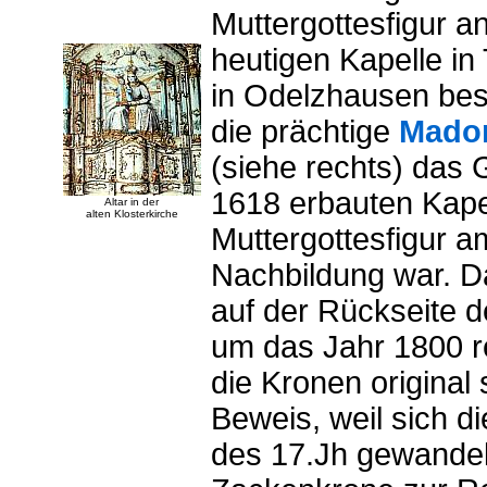
Muttergottesfigur a
heutigen Kapelle in
in Odelzhausen besi
die prächtige
Mado
(siehe rechts) das 
1618 erbauten Kapel
Altar in der
alten Klosterkirche
Muttergottesfigur am
Nachbildung war. Da
auf der Rückseite d
um das Jahr 1800 re
die Kronen original 
Beweis, weil sich d
des 17.Jh gewandelt