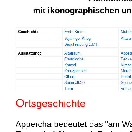
mit ikonographischen un
Geschichte:
Erste Kirche
Matrik
30jähriger Krieg
Altäre
Beschreibung 1874
Ausstattung:
Altarraum
Aposte
Chorglocke
Decke
Kanzel
Kirch
Kreuzpartikel
Mater 
Ölberg
Portal
Seitenaltäre
Sonne
Turm
Vorha
O
rtsgeschichte
Appercha bedeutet das "am Wa