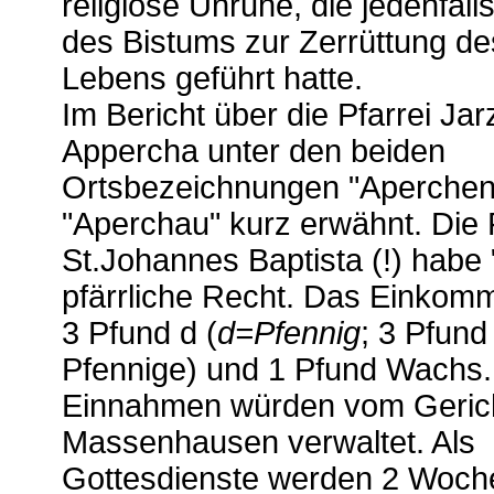
religiöse Unruhe, die jedenfalls
des Bistums zur Zerrüttung des
Lebens geführt hatte.
Im Bericht über die Pfarrei Jar
Appercha unter den beiden
Ortsbezeichnungen "Aperchen
"Aperchau" kurz erwähnt. Die F
St.Johannes Baptista (!) habe 
pfärrliche Recht. Das Einkom
3 Pfund d (
d=Pfennig
; 3 Pfund
Pfennige) und 1 Pfund Wachs.
Einnahmen würden vom Geric
Massenhausen verwaltet. Als
Gottesdienste werden 2 Woc