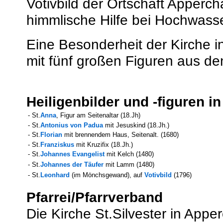
Votivbild der Ortschaft Apperc
himmlische Hilfe bei Hochwass
Eine Besonderheit der Kirche i
mit fünf großen Figuren aus d
Heiligenbilder und -figuren in
- St.
Anna
, Figur am Seitenaltar (18.Jh)
- St.
Antonius von Padua
mit Jesuskind (18.Jh.)
- St.
Florian
mit brennendem Haus, Seitenalt. (1680)
- St.
Franziskus
mit Kruzifix (18.Jh.)
- St.
Johannes Evangelist
mit Kelch (1480)
- St.
Johannes der Täufer
mit Lamm (1480)
- St.
Leonhard
(im Mönchsgewand), auf
Votivbild
(1796)
Pfarrei/Pfarrverband
Die Kirche St.Silvester in Apperc