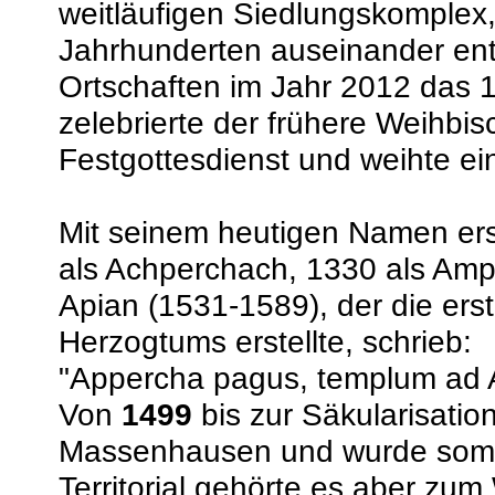
weitläufigen Siedlungskomplex,
Jahrhunderten auseinander entw
Ortschaften im Jahr 2012 das 
zelebrierte der frühere Weihbis
Festgottesdienst und weihte ei
Mit seinem heutigen Namen er
als Achperchach, 1330 als Amp
Apian (1531-1589), der die er
Herzogtums erstellte, schrieb:
"Appercha pagus, templum ad A
Von
1499
bis zur Säkularisatio
Massenhausen und wurde somit 
Territorial gehörte es aber zum