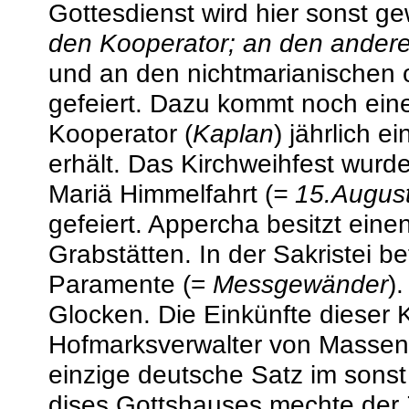
Gottesdienst wird hier sonst g
den Kooperator; an den andere
und an den nichtmarianischen 
gefeiert. Dazu kommt noch eine
Kooperator (
Kaplan
) jährlich 
erhält. Das Kirchweihfest wurde
Mariä Himmelfahrt (
= 15.Augus
gefeiert. Appercha besitzt eine
Grabstätten. In der Sakristei b
Paramente (=
Messgewänder
)
Glocken. Die Einkünfte dieser
Hofmarksverwalter von Massen
einzige deutsche Satz im sonst
dises Gottshauses mechte der Z