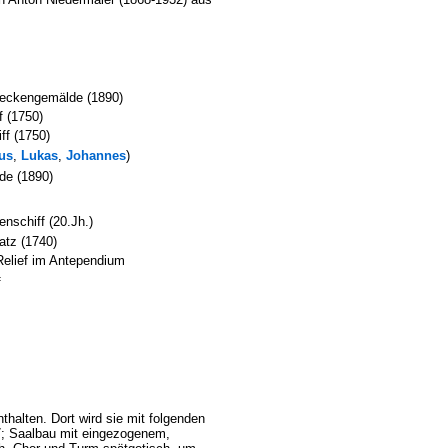
Deckengemälde (1890)
ff
(1750)
iff
(1750)
us
,
Lukas
,
Johannes
)
e (1890)
enschiff (20.Jh.)
atz (1740)
Relief im Antependium
f
alten. Dort wird sie mit folgenden
 7; Saalbau mit eingezogenem,