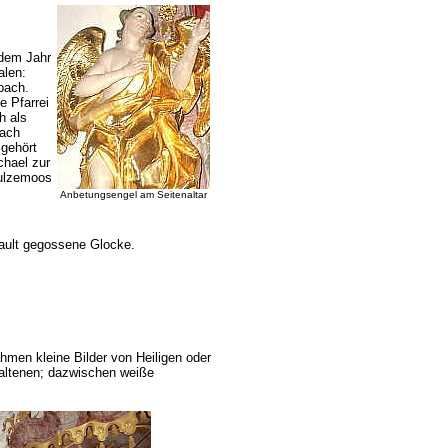
dem Jahr
alen:
bach.
 Pfarrei
h als
nach
 gehört
chael zur
Sulzemoos
Anbetungsengel am Seitenaltar
nault gegossene Glocke.
men kleine Bilder von Heiligen oder
haltenen; dazwischen weiße