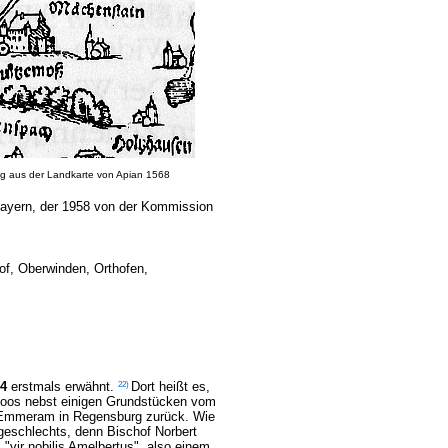
g aus der Landkarte von Apian 1568
ayern, der 1958 von der Kommission
of, Oberwinden, Orthofen,
22
)
4
erstmals erwähnt.
Dort heißt es,
moos nebst einigen Grundstücken vom
St.Emmeram in Regensburg zurück. Wie
eschlechts, denn Bischof Norbert
vir nobilis Amelbertus", also einem