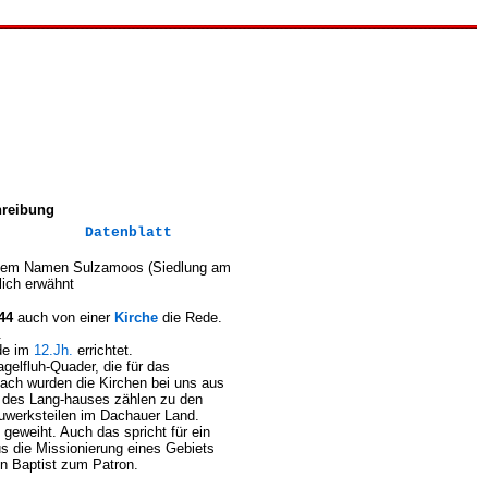
hreibung
Datenblatt
dem Namen Sulzamoos (Siedlung am
lich erwähnt
44
auch von einer
Kirche
die Rede.
.
de im
12.Jh.
errichtet.
gelfluh-Quader, die für das
ach wurden die Kirchen bei uns aus
le des Lang-hauses zählen zu den
auwerksteilen im Dachauer Land.
geweiht. Auch das spricht für ein
us die Missionierung eines Gebiets
nn Baptist zum Patron.