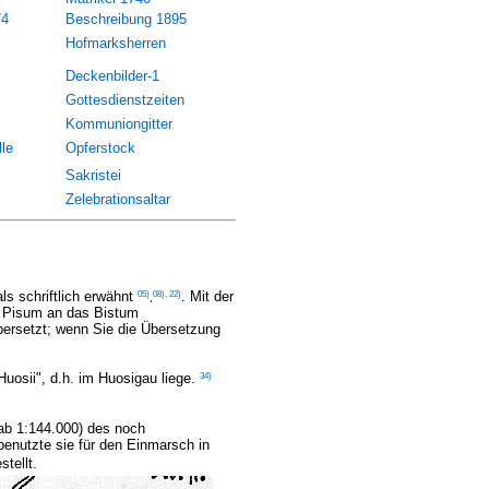
74
Beschreibung 1895
Hofmarksherren
Deckenbilder-1
Gottesdienstzeiten
Kommuniongitter
le
Opferstock
Sakristei
Zelebrationsaltar
05)
08
),
22
)
ls schriftlich erwähnt
. Mit der
,
s Pisum an das Bistum
bersetzt; wenn Sie die Übersetzung
34
)
uosii", d.h. im Huosigau liege.
ab 1:144.000) des noch
benutzte sie für den Einmarsch in
tellt.