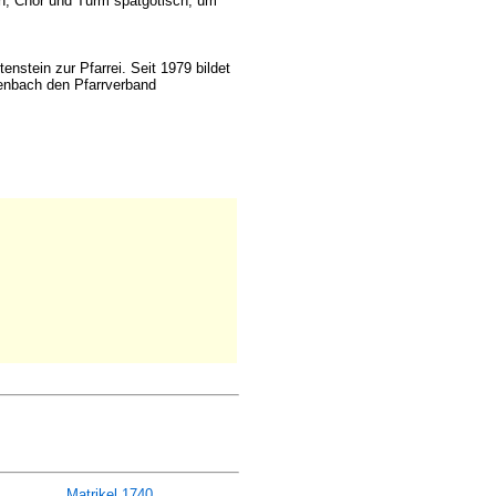
h, Chor und Turm spätgotisch, um
stein zur Pfarrei. Seit 1979 bildet
enbach den Pfarrverband
Matrikel 1740