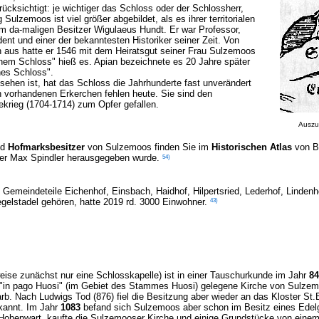
cksichtigt: je wichtiger das Schloss oder der Schlossherr,
Sulzemoos ist viel größer abgebildet, als es ihrer territorialen
m da-maligen Besitzer Wigulaeus Hundt. Er war Professor,
ent und einer der bekanntesten Historiker seiner Zeit. Von
aus hatte er 1546 mit dem Heiratsgut seiner Frau Sulzemoos
enem Schloss" hieß es. Apian bezeichnete es 20 Jahre später
es Schloss".
sehen ist, hat das Schloss die Jahrhunderte fast unverändert
h vorhandenen Erkerchen fehlen heute. Sie sind den
krieg (1704-1714) zum Opfer gefallen.
Auszu
nd
Hofmarksbesitzer
von Sulzemoos finden Sie im
Historischen Atlas
von B
54)
ter Max Spindler herausgegeben wurde.
Gemeindeteile Eichenhof, Einsbach, Haidhof, Hilpertsried, Lederhof, Lindenh
43
)
elstadel gehören, hatte 2019 rd. 3000 Einwohner.
ise zunächst nur eine Schlosskapelle) ist in einer Tauschurkunde im Jahr
84
 "in pago Huosi" (im Gebiet des Stammes Huosi) gelegene Kirche von Sulze
rb. Nach Ludwigs Tod (876) fiel die Besitzung aber wieder an das Kloster 
ekannt. Im Jahr
1083
befand sich Sulzemoos aber schon im Besitz eines Edelg
Hohenwart, kaufte die Sulzemooser Kirche und einige Grundstücke von einem "