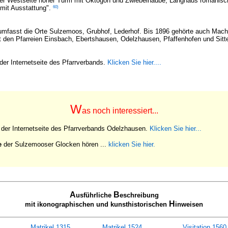
 der Westseite hoher Turm mit Oktogon und Zwiebelhaube, Langhaus romanisc
60)
 mit Ausstattung".
mfasst die Orte Sulzemoos, Grubhof, Lederhof. Bis 1896 gehörte auch Machten
 den Pfarreien Einsbach, Ebertshausen, Odelzhausen, Pfaffenhofen und Sitt
der Internetseite des Pfarrverbands.
Klicken Sie hier....
W
as noch interessiert...
 der Internetseite des Pfarrverbands Odelzhausen.
Klicken Sie hier...
e
der Sulzemooser Glocken hören
...
klicken Sie hier.
A
B
usführliche
eschreibung
H
mit ikonographischen und kunsthistorischen
inweisen
Matrikel 1315
Matrikel 1524
Visitation 1560