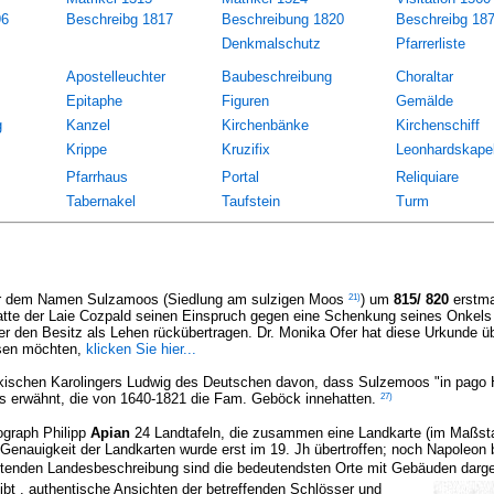
96
Beschreibg 1817
Beschreibung 1820
Beschreibg 18
Denkmalschutz
Pfarrerliste
Apostelleuchter
Baubeschreibung
Choraltar
Epitaphe
Figuren
Gemälde
g
Kanzel
Kirchenbänke
Kirchenschiff
Krippe
Kruzifix
Leonhardskapel
Pfarrhaus
Portal
Reliquiare
Tabernakel
Taufstein
Turm
21
)
er dem Namen Sulzamoos (Siedlung am sulzigen Moos
) um
815/ 820
erstma
atte der Laie Cozpald seinen Einspruch gegen eine Schenkung seines Onkel
 den Besitz als Lehen rückübertragen. Dr. Monika Ofer hat diese Urkunde ü
lesen möchten,
klicken Sie hier...
kischen Karolingers Ludwig des Deutschen davon, dass Sulzemoos "in pago H
27)
 erwähnt, die von 1640-1821 die Fam. Geböck innehatten.
tograph Philipp
Apian
24 Landtafeln, die zusammen eine Landkarte (im Maßst
e Genauigkeit der Landkarten wurde erst im 19. Jh übertroffen; noch Napoleon 
eitenden Landesbeschreibung sind die bedeutendsten Orte mit Gebäuden darges
ibt , authentische Ansichten der betreffenden Schlösser und