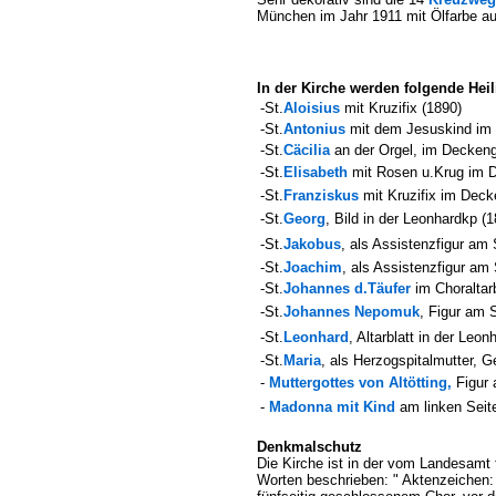
München im Jahr 1911 mit Ölfarbe au
In der Kirche werden folgende Heili
-St.
Aloisius
mit Kruzifix (1890)
-St.
Antonius
mit dem Jesuskind im
-St.
Cäcilia
an der Orgel, im Decken
-St.
Elisabeth
mit Rosen u.Krug im 
-St.
Franziskus
mit Kruzifix im Dec
-St.
Georg
, Bild in der Leonhardkp (1
-St.
Jakobus
, als Assistenzfigur am 
-St.
Joachim
, als Assistenzfigur am
-St.
Johannes d.Täufer
im Choraltarb
-St.
Johannes Nepomuk
, Figur am 
-St.
Leonhard
, Altarblatt in der Leo
-
St.
Maria
, als Herzogspitalmutter, G
-
Muttergottes von Altötting,
Figur 
-
Madonna mit Kind
am linken Seite
Denkmalschutz
Die Kirche ist in der vom Landesamt
Worten beschrieben: " Aktenzeichen: 