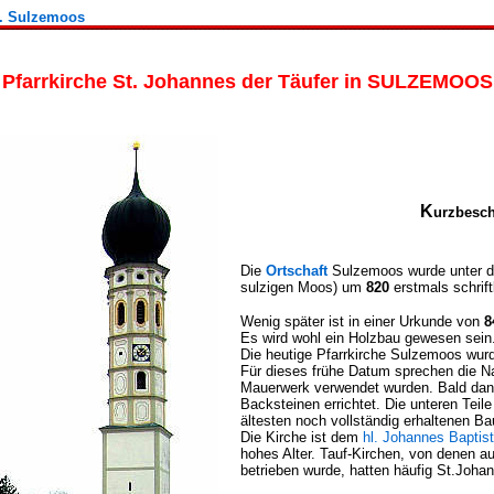
m. Sulzemoos
Pfarrkirche St. Johannes der Täufer in SULZEMOOS
K
urzbesc
Die
Ortschaft
Sulzemoos wurde unter 
sulzigen Moos) um
820
erstmals schrift
Wenig später ist in einer Urkunde von
8
Es wird wohl ein Holzbau gewesen sein
Die heutige Pfarrkirche Sulzemoos wur
Für dieses frühe Datum sprechen die Na
Mauerwerk verwendet wurden. Bald dan
Backsteinen errichtet. Die unteren Tei
ältesten noch vollständig erhaltenen B
Die Kirche ist dem
hl. Johannes Baptist
hohes Alter. Tauf-Kirchen, von denen a
betrieben wurde, hatten häufig St.Joha