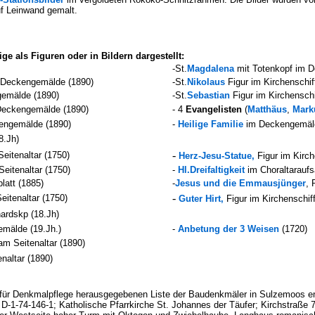
f Leinwand gemalt.
ge als Figuren oder in Bildern dargestellt:
-St.
Magdalena
mit Totenkopf im 
 Deckengemälde (1890)
-St.
Nikolaus
Figur im Kirchenschi
gemälde (1890)
-St.
Sebastian
Figur im Kirchensch
Deckengemälde (1890)
- 4
Evangelisten
(
Matthäus
,
Mark
kengemälde (1890)
-
Heilige Familie
im Deckengemäld
8.Jh)
-
Seitenaltar
(1750)
Herz-Jesu-Statue
,
Figur im Kirch
 Seitenaltar
(1750)
-
Hl.Dreifaltigkeit
im Choraltaraufs
latt (1885)
-
Jesus und die Emmausjünger
, 
-
Seitenaltar
(1750)
Guter Hirt,
Figur im Kirchenschif
nhardskp (18.Jh)
emälde (19.Jh.)
-
Anbetung der 3 Weisen
(1720)
am Seitenaltar (1890)
naltar (1890)
 für Denkmalpflege herausgegebenen Liste der Baudenkmäler in Sulzemoos enth
D-1-74-146-1; Katholische Pfarrkirche St. Johannes der Täufer; Kirchstraße