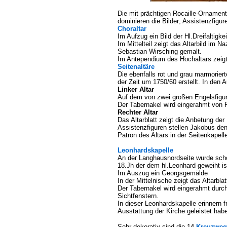
Die mit prächtigen Rocaille-Orname
dominieren die Bilder; Assistenzfigur
Choraltar
Im Aufzug ein Bild der Hl.Dreifaltigkei
Im Mittelteil zeigt das Altarbild im
Sebastian Wirsching gemalt.
Im Antependium des Hochaltars zeigt
Seitenaltäre
Die ebenfalls rot und grau marmorier
der Zeit um 1750/60 erstellt. In de
Linker Altar
Auf dem von zwei großen Engelsfigure
Der Tabernakel wird eingerahmt von R
Rechter Altar
Das Altarblatt zeigt die Anbetung d
Assistenzfiguren stellen Jakobus den
Patron des Altars in der Seitenkapelle
Leonhardskapelle
An der Langhausnordseite wurde scho
18.Jh der dem hl.Leonhard geweiht is
Im Auszug ein Georgsgemälde
In der Mittelnische zeigt das Altarblat
Der Tabernakel wird eingerahmt durch
Sichtfenstern.
In dieser Leonhardskapelle erinnern 
Ausstattung der Kirche geleistet hab
Sehr dekorativ sind die 14
Kreuzweg-