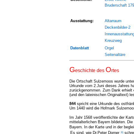
Bruderschaft 17
Ausstattung:
Altarraum
Deckenbilder-2
Innenausstattun
Kreuzweg
Datenblatt
Orgel
Seitenaltäre
G
O
eschichte des
rtes
Die Ortschaft Sulzemoos wurde unt
Urkunde vom 2.Juni dieses Jahres h
zurückgenommen. Zum Dank erhielt er
(und den lateinischen Originaltext) 
844
spricht eine Urkunde des ostfrän
Um 1440 wird die Hofmark Sulzemoos
Im Jahr 1568 veröffentlichte der Kar
mittelalterlichen Bayern bildeten. Di
Bayern.
In der Karte und in der begl
11
)
Es sind, wie Dr.Peter Dorner
schre