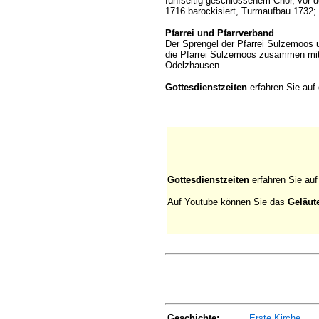
fünfseitig geschlossenem Chor, vor
1716 barockisiert, Turmaufbau 1732;
Pfarrei und Pfarrverband
Der Sprengel der Pfarrei Sulzemoos u
die Pfarrei Sulzemoos zusammen mit
Odelzhausen.
Gottesdienstzeiten
erfahren Sie auf 
Gottesdienstzeiten
erfahren Sie auf
Auf Youtube können Sie das
Geläut
Geschichte:
Erste Kirche