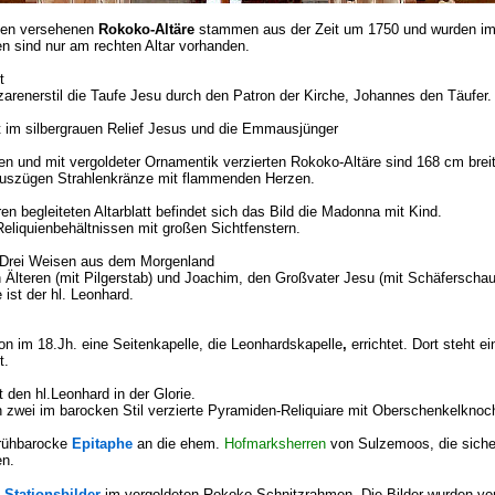
nten versehenen
Rokoko-Altäre
stammen aus der Zeit um 1750 und wurden im 
en sind nur am rechten Altar vorhanden.
t
 Nazarenerstil die Taufe Jesu durch den Patron der Kirche, Johannes den Täufe
 im silbergrauen Relief Jesus und die Emmausjünger
ten und mit vergoldeter Ornamentik verzierten Rokoko-Altäre sind 168 cm brei
n Auszügen Strahlenkränze mit flammenden Herzen.
n begleiteten Altarblatt befindet sich das Bild die Madonna mit Kind.
eliquienbehältnissen mit großen Sichtfenstern.
er Drei Weisen aus dem Morgenland
 Älteren (mit Pilgerstab) und Joachim, den Großvater Jesu (mit Schäferschauf
 ist der hl. Leonhard.
n im 18.Jh. eine Seitenkapelle, die Leonhardskapelle
,
errichtet. Dort steht ei
t.
t den hl.Leonhard in der Glorie.
 zwei im barocken Stil verzierte Pyramiden-Reliquiare mit Oberschenkelknoch
frühbarocke
Epitaphe
an die ehem.
Hofmarksherren
von Sulzemoos, die sicher
en.
Stationsbilder
im vergoldeten Rokoko-Schnitzrahmen. Die Bilder wurden vo