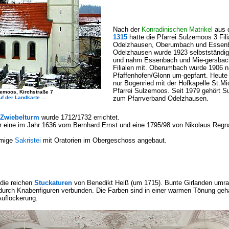
Nach der
Konradinischen Matrikel
aus 
1315
hatte die Pfarrei Sulzemoos 3 Fili
Odelzhausen, Oberumbach und Essen
Odelzhausen wurde 1923 selbstständige
und nahm Essenbach und Mie-gersbac
Filialen mit. Oberumbach wurde 1906 
Pfaffenhofen/Glonn um-gepfarrt. Heute
nur Bogenried mit der Hofkapelle St.Mi
Pfarrei Sulzemoos. Seit 1979 gehört 
emoos, Kirchstraße 7
uf de
r Landkarte ...
zum Pfarrverband Odelzhausen.
Zwiebelturm
wurde 1712/1732 errichtet.
er eine im Jahr 1636 vom Bernhard Ernst und eine 1795/98 von Nikolaus Reg
rmige
Sakristei
mit Oratorien im Obergeschoss angebaut.
 die reichen
Stuckaturen
von Benedikt Heiß (um 1715). Bunte Girlanden umrah
durch Knabenfiguren verbunden. Die Farben sind in einer warmen Tönung ge
uflockerung.