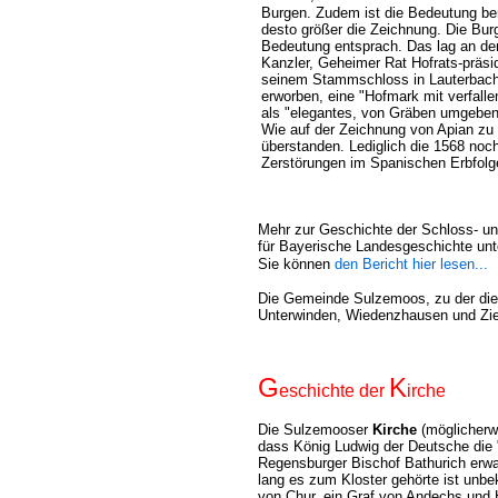
Burgen. Zudem ist die Bedeutung berü
desto größer die Zeichnung. Die Burg 
Bedeutung entsprach. Das lag an de
Kanzler, Geheimer Rat Hofrats-präsid
seinem Stammschloss in Lauterbach 
erworben, eine "Hofmark mit verfall
als "elegantes, von Gräben umgeben
Wie auf der Zeichnung von Apian zu 
überstanden. Lediglich die 1568 noc
Zerstörungen im Spanischen Erbfolge
Mehr zur Geschichte der Schloss- u
für Bayerische Landesgeschichte un
Sie können
den Bericht hier lesen...
Die Gemeinde Sulzemoos, zu der die 
Unterwinden, Wiedenzhausen und Zieg
G
K
eschichte der
irche
Die Sulzemooser
Kirche
(möglicherwe
dass König Ludwig der Deutsche die
Regensburger Bischof Bathurich erwa
lang es zum Kloster gehörte ist unb
von Chur, ein Graf von Andechs und 