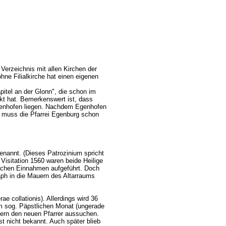
 Verzeichnis mit allen Kirchen der
ne Filialkirche hat einen eigenen
apitel an der Glonn", die schon im
nkt hat. Bemerkenswert ist, dass
 Egenhofen liegen. Nachdem Egenhofen
h muss die Pfarrei Egenburg schon
enannt. (Dieses Patrozinium spricht
Visitation 1560 waren beide Heilige
hlichen Einnahmen aufgeführt. Doch
aph in die Mauern des Altarraums
erae collationis). Allerdings wird 36
nem sog. Päpstlichen Monat (ungerade
ayern den neuen Pfarrer aussuchen.
st nicht bekannt. Auch später blieb