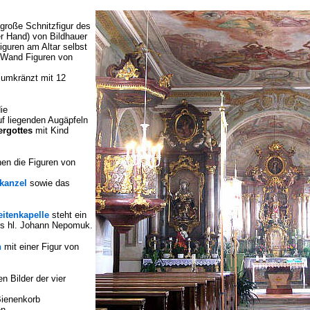
 große Schnitzfigur des
er Hand) von Bildhauer
iguren am Altar selbst
r Wand Figuren von
 umkränzt mit 12
ie
f liegenden Augäpfeln
ergottes
mit Kind
en die Figuren von
kanzel
sowie das
eitenkapelle
steht ein
des hl. Johann Nepomuk.
n
mit einer Figur von
 Bilder der vier
Bienenkorb
en