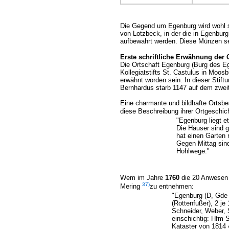
Die Gegend um Egenburg wird wohl s
von Lotzbeck, in der die in Egenbur
aufbewahrt werden. Diese Münzen sei
Erste schriftliche Erwähnung der 
Die Ortschaft Egenburg (Burg des Eg
Kollegiatstifts St. Castulus in Moosb
erwähnt worden sein. In dieser Stif
Bernhardus starb 1147 auf dem zwei
Eine charmante und bildhafte Ortsbe
diese Beschreibung ihrer Ortgeschic
"Egenburg liegt e
Die Häuser sind g
hat einen Garten 
Gegen Mittag sind
Hohlwege."
Wem im Jahre
1760
die 20 Anwesen i
37)
Mering
zu entnehmen:
"Egenburg (D, Gde P
(Rottenfußer), 2 je
Schneider, Weber, S
einschichtig: Hfm 
Kataster von 1814