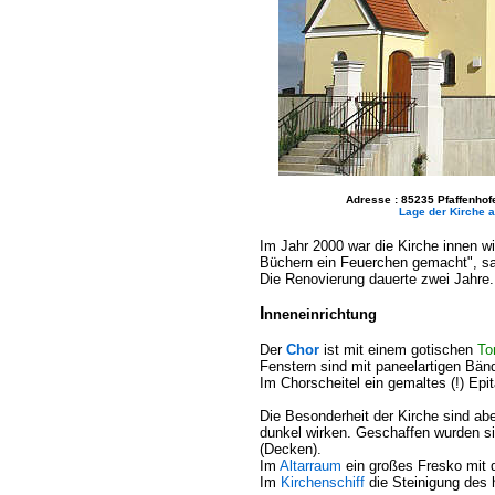
Adresse : 85235 Pfaffenhof
Lage der Kirche au
Im Jahr 2000 war die Kirche innen w
Büchern ein Feuerchen gemacht", sa
Die Renovierung dauerte zwei Jahre.
I
nneneinrichtung
Der
Chor
ist mit einem gotischen
To
Fenstern sind mit paneelartigen Bän
Im Chorscheitel ein gemaltes (!) Epi
Die Besonderheit der Kirche sind abe
dunkel wirken. Geschaffen wurden
(Decken).
Im
Altarraum
ein großes Fresko mit d
Im
Kirchenschiff
die Steinigung des 