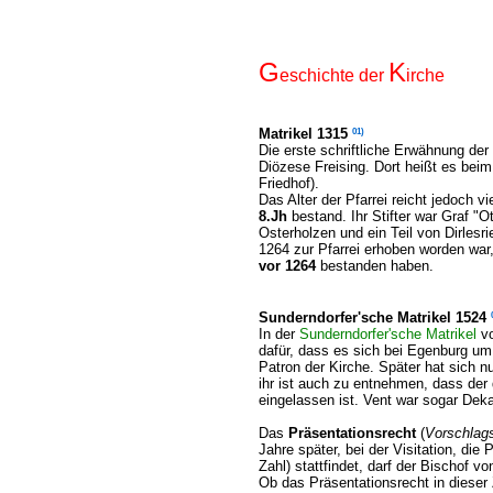
G
K
eschichte der
irche
01)
Matrikel 1315
Die erste schriftliche Erwähnung der 
Diözese Freising. Dort heißt es bei
Friedhof).
Das Alter der Pfarrei reicht jedoch v
8.Jh
bestand. Ihr Stifter war Graf "
Osterholzen und ein Teil von Dirlesr
1264 zur Pfarrei erhoben worden war
vor 1264
bestanden haben.
Sunderndorfer'sche Matrikel 1524
In der
Sunderndorfer'sche Matrikel
vo
dafür, dass es sich bei Egenburg um 
Patron der Kirche. Später hat sich n
ihr ist auch zu entnehmen, dass der 
eingelassen ist. Vent war sogar Dek
Das
Präsentationsrecht
(
Vorschlags
Jahre später, bei der Visitation, di
Zahl) stattfindet, darf der Bischof 
Ob das Präsentationsrecht in dieser Z