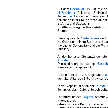
Auf dem
Hochaltar
(18. Jh) ist eine
hl. Stephanus
(mit einem Stein in d
Johann
Luidl
angebracht. Assistenzf
fehlen; an ihrer Stelle stehen an de
St.Anna und St.Joachim.
Im
Altarauszug
ein
Marienbildnis
,
Sternen.
Hauptfiguren der
Seitenaltäre
sind d
hl. Ottilie
mit einem Buch und darau
(nördlicher Seitenaltar) und die
Mutt
(südlich).
An den bemalten Seitenwänden steh
Apostel
n
.
Dort sind auch die prächtige
Barock
Kanzelkreuz angebracht.
In einer erst um 1740 angebauten
S
gemalter Altar von 1750 mit Figur 
In der Kapelle ist auch der
Taufstei
Johannes des Täufer untergebracht.
Die Brüstung der
Empore
schmücken
Kirchenväter:
- Ambrosius als Bischof mit einem 
- Augustinus, mit brennendem Herz