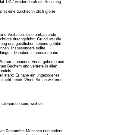
dat 1817 wieder durch die Regelung
amit eine durchschnittlich große
eine Visitation, eine umfassende
ächtigte durchgeführt. Grund war die
ttung des geistlichen Lebens geführt
ewinnen. Insbesondere sollte
nhingen. Daneben interessierte die
Pfarrers Johannes Vendt geboren und
chen Büchern und vertrete in allen
wandels.
er stark: Er habe ein ungezogenes
nzucht treibe. Wenn Sie an weiteren
htet worden sein, weil der
ommen Rentambts München und anders