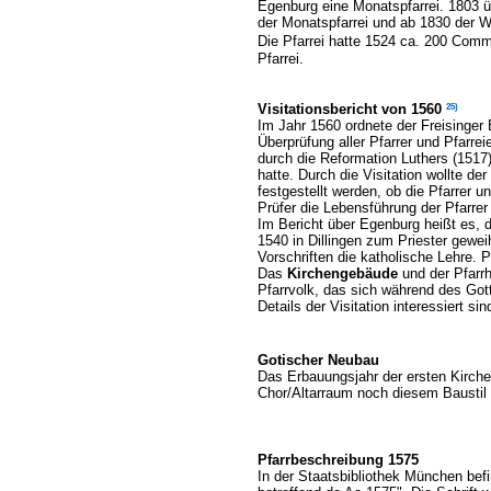
Egenburg eine Monatspfarrei. 1803 ü
der Monatspfarrei und ab 1830 der W
Die Pfarrei hatte 1524 ca. 200 Com
Pfarrei.
25)
Visitationsbericht von 1560
Im Jahr 1560 ordnete der Freisinger
Überprüfung aller Pfarrer und Pfarre
durch die Reformation Luthers (1517)
hatte. Durch die Visitation wollte der
festgestellt werden, ob die Pfarrer 
Prüfer die Lebensführung der Pfarrer
Im Bericht über Egenburg heißt es, 
1540 in Dillingen zum Priester geweih
Vorschriften die katholische Lehre. P
Das
Kirchengebäude
und der Pfarrh
Pfarrvolk, das sich während des Got
Details der Visitation interessiert si
Gotischer Neubau
Das Erbauungsjahr der ersten Kirche 
Chor/Altarraum noch diesem Baustil 
Pfarrbeschreibung 1575
In der Staatsbibliothek München be