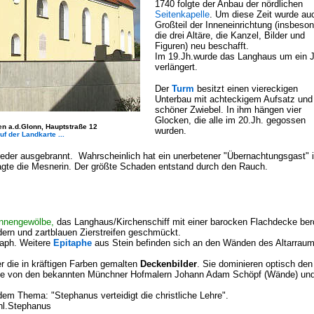
1740 folgte der Anbau der nördlichen
Seitenkapelle
. Um diese Zeit wurde au
Großteil der Inneneinrichtung (insbeso
die drei Altäre, die Kanzel, Bilder und
Figuren) neu beschafft.
Im 19.Jh.wurde das Langhaus um ein 
verlängert.
Der
Turm
besitzt einen viereckigen
Unterbau mit achteckigem Aufsatz und
schöner Zwiebel. In ihm hängen vier
Glocken, die alle im 20.Jh. gegossen
en a.d.Glonn, Hauptstraße 12
wurden.
f der Landkarte ...
ieder ausgebrannt. Wahrscheinlich hat ein unerbetener "Übernachtungsgast" 
gte die Mesnerin. Der größte Schaden entstand durch den Rauch.
nnengewölbe,
das Langhaus/Kirchenschiff mit einer barocken Flachdecke be
dern und zartblauen Zierstreifen geschmückt.
taph. Weitere
Epitaphe
aus Stein befinden sich an den Wänden des Altarraum
r die in kräftigen Farben gemalten
Deckenbilder
. Sie dominieren optisch de
 sie von den bekannten Münchner Hofmalern Johann Adam Schöpf (Wände) u
em Thema: "Stephanus verteidigt die christliche Lehre".
hl.Stephanus