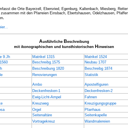
mfasst die Orte Bayerzell, Ebersried, Egenburg, Kaltenbach, Miesberg, Retten
urg zusammen mit den Pfarreien Einsbach, Ebertshausen, Odelzhausen, Pfaff
.
en
ier...
A
B
usführliche
eschreibung
H
mit ikonographischen und kunsthistorischen
inweisen
e 9.Jh
Matrikel 1315
Matrikel 1524
 1560
Beschreibg.1575
Neubau 1707
h
Beschreibung 1820
Beschreibg 1874
le
Renovierungen
Statistik
Ambo
Apostelfiguren
Deckenfresken-1
Deckenfresken-2
Ewig-Licht-Ampel
Fahnen
ke
Kreuzweg
Kreuzigungsgruppe
osa
Orgel
Pfarrhaus
Seitenaltäre
Seitenkapelle
Vortragekreuz
Wandmalereien