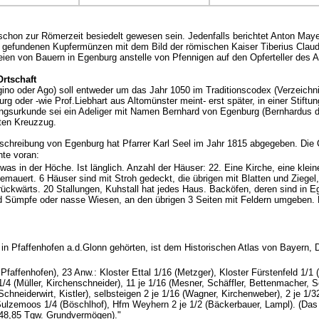
chon zur Römerzeit besiedelt gewesen sein. Jedenfalls berichtet Anton Ma
g gefundenen Kupfermünzen mit dem Bild der römischen Kaiser Tiberius Claud
en von Bauern in Egenburg anstelle von Pfennigen auf den Opferteller des Al
Ortschaft
ino oder Ago) soll entweder um das Jahr 1050 im Traditionscodex (Verzeich
urg oder -wie Prof.Liebhart aus Altomünster meint- erst später, in einer Stif
tungsurkunde sei ein Adeliger mit Namen Bernhard von Egenburg (Bernhardus 
ten Kreuzzug.
schreibung von Egenburg hat Pfarrer Karl Seel im Jahr 1815 abgegeben. Die
hte voran:
twas in der Höche. Ist länglich. Anzahl der Häuser: 22. Eine Kirche, eine klei
emauert. 6 Häuser sind mit Stroh gedeckt, die übrigen mit Blatten und Ziege
rückwärts. 20 Stallungen, Kuhstall hat jedes Haus. Backöfen, deren sind in Eg
 Sümpfe oder nasse Wiesen, an den übrigen 3 Seiten mit Feldern umgeben. Ei
n Pfaffenhofen a.d.Glonn gehörten, ist dem Historischen Atlas von Bayern, 
faffenhofen), 23 Anw.: Kloster Ettal 1/16 (Metzger), Kloster Fürstenfeld 1/1 (
 1/4 (Müller, Kirchenschneider), 11 je 1/16 (Mesner, Schäffler, Bettenmacher
chneiderwirt, Kistler), selbsteigen 2 je 1/16 (Wagner, Kirchenweber), 2 je 1/3
Sulzemoos 1/4 (Böschlhof), Hfm Weyhern 2 je 1/2 (Bäckerbauer, Lampl). (D
 48,85 Tgw. Grundvermögen)."