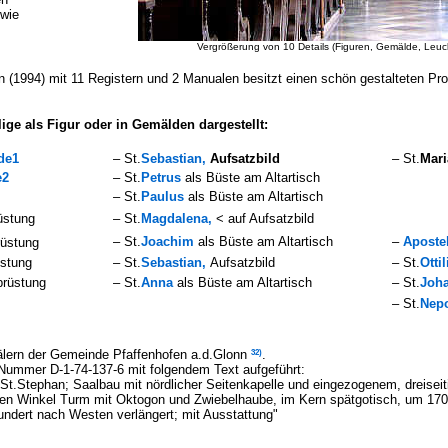
owie
Vergrößerung von 10 Details (Figuren, Gemälde, Leucht
(1994) mit 11 Registern und 2 Manualen besitzt einen schön gestalteten Pro
ige als Figur oder in Gemälden dargestellt:
de1
– St.
Sebastian,
Aufsatzbild
– St.
Mari
e2
– St.
Petrus
als Büste am Altartisch
Aufs
– St.
Paulus
als Büste am Altartisch
al
üstung
– St.
Magdalena,
< auf Aufsatzbild
al
– St.
Joachim
als Büste am Altartisch
–
A
poste
rüstung
stung
– St.
Sebastian,
Aufsatzbild
– St.
Ottil
rüstung
– St.
Anna
als Büste am Altartisch
– St.
Joha
– St.
Nep
32)
lern der Gemeinde Pfaffenhofen a.d.Glonn
.
r Nummer D-1-74-137-6 mit folgendem Text aufgeführt:
t.Stephan; Saalbau mit nördlicher Seitenkapelle und eingezogenem, dreiseit
 Winkel Turm mit Oktogon und Zwiebelhaube, im Kern spätgotisch, um 1707
dert nach Westen verlängert; mit Ausstattung"