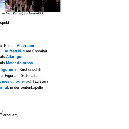
er Altar, Kanzel) per Mouseklick
spekt.
a
, Bild im
Altarraum
atzbild
am Choraltar
s
Altarfigur
s
Mater dolorosa
lfiguren
im Kirchenschiff
ie
, Figur am Seitenaltar
nnes d.Täufer
auf Taufstein
omuk
in der Seitenkapelle
ig
 erneuert,