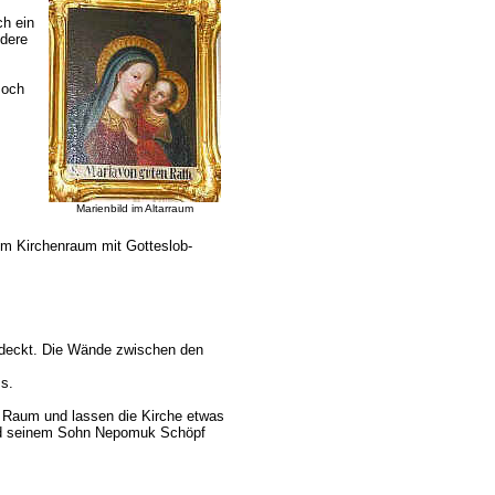
ch ein
ndere
Joch
Marienbild im Altarraum
im Kirchenraum mit Gotteslob-
rdeckt. Die Wände zwischen den
s.
n Raum und lassen die Kirche etwas
nd seinem Sohn Nepomuk Schöpf