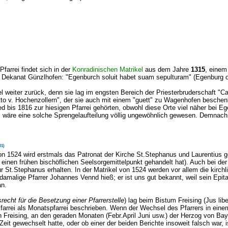
Pfarrei findet sich in der
Konradinischen Matrike
l
aus dem Jahre
1315
, einem
m Dekanat Günzlhofen: "Egenburch soluit habet suam sepulturam" (Egenburg oh
iel weiter zurück, denn sie lag im engsten Bereich der Priesterbruderschaft "C
Otto v. Hochenzollern", der sie auch mit einem "guett" zu Wagenhofen besche
ied bis 1816 zur hiesigen Pfarrei gehörten, obwohl diese Orte viel näher bei
, wäre eine solche Sprengelaufteilung völlig ungewöhnlich gewesen. Demnac
01)
n 1524 wird erstmals das Patronat der Kirche St.Stephanus und Laurentius g
einen frühen bischöflichen Seelsorgemittelpunkt gehandelt hat). Auch bei der 
ur St.Stephanus erhalten. In der Matrikel von 1524 werden vor allem die kirc
damalige Pfarrer Johannes Vennd hieß; er ist uns gut bekannt, weil sein Epit
an.
recht für die Besetzung einer Pfarrerstelle
) lag beim Bistum Freising
(Jus lib
e Pfarrei als Monatspfarrei beschrieben. Wenn der Wechsel des Pfarrers in ei
von Freising, an den geraden Monaten (Febr.April Juni usw.) der Herzog von B
eit gewechselt hatte, oder ob einer der beiden Berichte insoweit falsch war, i