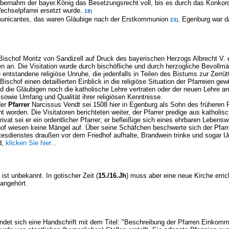
bernahm der bayer.König das Besetzungsrecht voll, bis es durch das Konkor
echselpfarrei ersetzt wurde.
18)
municantes, das waren Gläubige nach der Erstkommunion
. Egenburg war d
23)
 Bischof Moritz von Sandizell auf Druck des bayerischen Herzogs Albrecht V. 
ien an. Die Visitation wurde durch bischöfliche und durch herzogliche Bevollm
 entstandene religiöse Unruhe, die jedenfalls in Teilen des Bistums zur Zerrü
 Bischof einen detaillierten Einblick in die religiöse Situation der Pfarreien g
und die Gläubigen noch die katholische Lehre vertraten oder der neuen Lehre a
 sowie Umfang und Qualität ihrer religiösen Kenntnisse.
der
Pfarrer
Narcissus Vendt sei 1508 hier in Egenburg als Sohn des früheren 
t worden. Die Visitatoren berichteten weiter, der Pfarrer predige aus katholis
rivat sei er ein ordentlicher Pfarrer; er befleißige sich eines ehrbaren Lebens
of wiesen keine Mängel auf. Über seine Schäfchen beschwerte sich der Pfarr
tesdienstes draußen vor dem Friedhof aufhalte, Brandwein trinke und sogar U
nd,
klicken Sie hier...
ist unbekannt. In gotischer Zeit (
15./16.Jh
) muss aber eine neue Kirche erric
angehört.
findet sich eine Handschrift mit dem Titel: "Beschreibung der Pfarren Eink