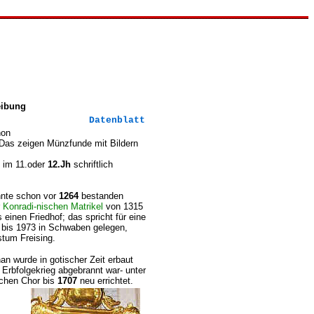
reibung
Datenblatt
hon
 Das zeigen Münzfunde mit Bildern
 im 11.oder
12.Jh
schriftlich
nnte schon vor
1264
bestanden
r
Konradi-nischen Matrikel
von 1315
einen Friedhof; das spricht für eine
 bis 1973 in Schwaben gelegen,
tum Freising.
an wurde in gotischer Zeit erbaut
Erbfolgekrieg abgebrannt war- unter
chen Chor bis
1707
neu errichtet.