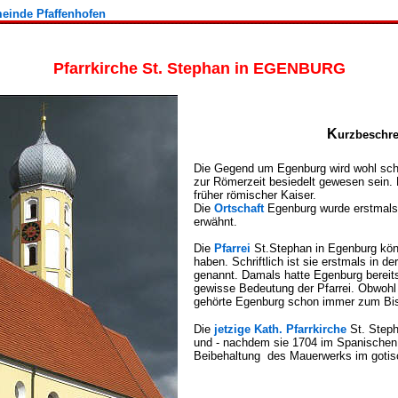
meinde Pfaffenhofen
Pfarrkirche St. Stephan in EGENBURG
K
urzb
esch
Die Gegend um Egenburg wird wohl sc
zur Römerzeit besiedelt gewesen sein.
früher römischer Kaiser.
Die
Ortschaft
Egenburg wurde erstmals
erwähnt.
Die
Pfarrei
St.Stephan in Egenburg kö
haben. Schriftlich ist sie erstmals in de
genannt. Damals hatte Egenburg bereits 
gewisse Bedeutung der Pfarrei. Obwohl
gehörte Egenburg schon immer zum Bis
Die
jetzige Kath. Pfarrkirche
St. Steph
und - nachdem sie 1704 im Spanischen 
Beibehaltung des Mauerwerks im gotis