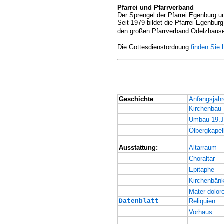
Pfarrei und Pfarrverband
Der Sprengel der Pfarrei Egenburg u
Seit 1979 bildet die Pfarrei Egenb
den großen Pfarrverband Odelzhaus
Die Gottesdienstordnung
finden Sie h
Geschichte
Anfangsjahr
Kirchenbau
Umbau 19.J
Ölbergkapel
Ausstattung:
Altarraum
Choraltar
Epitaphe
Kirchenbän
Mater dolor
Datenblatt
Reliquien
Vorhaus