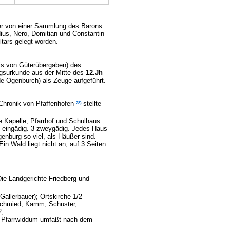
yer von einer Sammlung des Barons
ius, Nero, Domitian und Constantin
tars gelegt worden.
nis von Güterübergaben) des
tungsurkunde aus der Mitte des
12.Jh
de Ogenburch) als Zeuge aufgeführt.
28)
 Chronik von Pfaffenhofen
stellte
ne Kapelle, Pfarrhof und Schulhaus.
l, eingädig. 3 zweygädig. Jedes Haus
enburg so viel, als Häußer sind.
n Wald liegt nicht an, auf 3 Seiten
Die Landgerichte Friedberg und
Gallerbauer); Ortskirche 1/2
, Schmied, Kamm, Schuster,
2,
as Pfarrwiddum umfaßt nach dem