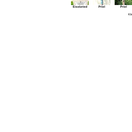
Eisolzried
Priel
Priel
Kli