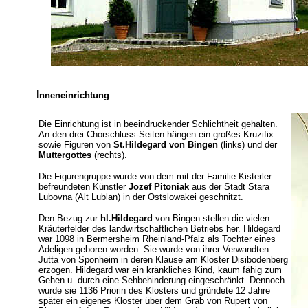
I
nneneinrichtung
Die Einrichtung ist in beeindruckender Schlichtheit gehalten.
An den drei Chorschluss-Seiten hängen ein großes Kruzifix
sowie Figuren von
St.Hildegard von Bingen
(links) und der
Muttergottes
(rechts).
Die Figurengruppe wurde von dem mit der Familie Kisterler
befreundeten Künstler
Jozef Pitoniak
aus der Stadt Stara
Lubovna (Alt Lublan) in der Ostslowakei geschnitzt.
Den Bezug zur
hl.Hildegard
von Bingen stellen die vielen
Kräuterfelder des landwirtschaftlichen Betriebs her. Hildegard
war 1098 in Bermersheim Rheinland-Pfalz als Tochter eines
Adeligen geboren worden. Sie wurde von ihrer Verwandten
Jutta von Sponheim in deren Klause am Kloster Disibodenberg
erzogen. Hildegard war ein kränkliches Kind, kaum fähig zum
Gehen u. durch eine Sehbehinderung eingeschränkt. Dennoch
wurde sie 1136 Priorin des Klosters und gründete 12 Jahre
später ein eigenes Kloster über dem Grab von Rupert von