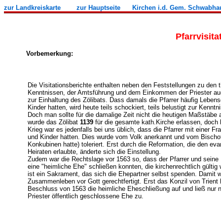
zur Landkreiskarte
zur Hauptseite
Kirchen i.d. Gem. Schwabha
Pfarrvisita
Vorbemerkung:
Die Visitationsberichte enthalten neben den Feststellungen zu den 
Kenntnissen, der Amtsführung und dem Einkommen der Priester 
zur Einhaltung des Zölibats. Dass damals die Pfarrer häufig Lebens
Kinder hatten, wird heute teils schockiert, teils belustigt zur Kenn
Doch man sollte für die damalige Zeit nicht die heutigen Maßstäbe 
wurde das Zölibat
1139
für die gesamte kath.Kirche erlassen, doch 
Krieg war es jedenfalls bei uns üblich, dass die Pfarrer mit einer 
und Kinder hatten. Dies wurde vom Volk anerkannt und vom Bischof
Konkubinen hatte) toleriert. Erst durch die Reformation, die den ev
Heiraten erlaubte, änderte sich die Einstellung.
Zudem war die Rechtslage vor 1563 so, dass der Pfarrer und seine
eine "heimliche Ehe" schließen konnten, die kirchenrechtlich gültig
ist ein Sakrament, das sich die Ehepartner selbst spenden. Damit 
Zusammenleben vor Gott gerechtfertigt. Erst das Konzil von Trient
Beschluss von 1563 die heimliche Eheschließung auf und ließ nur 
Priester öffentlich geschlossene Ehe zu.