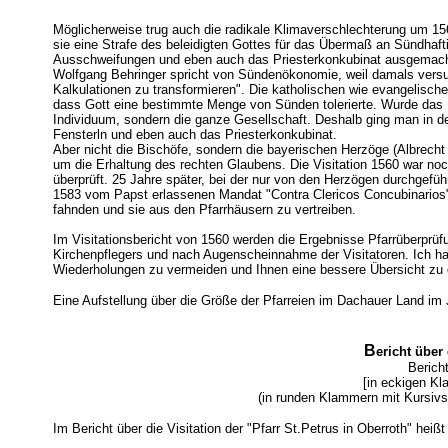
Möglicherweise trug auch die radikale Klimaverschlechterung um 156
sie eine Strafe des beleidigten Gottes für das Übermaß an Sündhaft
Ausschweifungen und eben auch das Priesterkonkubinat ausgemacht.
Wolfgang Behringer spricht von Sündenökonomie, weil damals versuc
Kalkulationen zu transformieren". Die katholischen wie evangelisc
dass Gott eine bestimmte Menge von Sünden tolerierte. Wurde das Ko
Individuum, sondern die ganze Gesellschaft. Deshalb ging man in der
Fensterln und eben auch das Priesterkonkubinat.
Aber nicht die Bischöfe, sondern die bayerischen Herzöge (Albrecht V
um die Erhaltung des rechten Glaubens. Die Visitation 1560 war no
überprüft. 25 Jahre später, bei der nur von den Herzögen durchgeführ
1583 vom Papst erlassenen Mandat "Contra Clericos Concubinarios",
fahnden und sie aus den Pfarrhäusern zu vertreiben.
Im Visitationsbericht von 1560 werden die Ergebnisse Pfarrüberprüfu
Kirchenpflegers und nach Augenscheinnahme der Visitatoren. Ich
Wiederholungen zu vermeiden und Ihnen eine bessere Übersicht zu
Eine Aufstellung über die Größe der Pfarreien im Dachauer Land im
B
ericht über
Berich
[in eckigen Kl
(in runden Klammern mit Kursivs
Im Bericht über die Visitation der "Pfarr St.Petrus in Oberroth" heißt