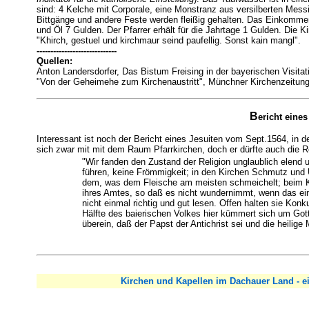
sind: 4 Kelche mit Corporale, eine Monstranz aus versilberten Mes
Bittgänge und andere Feste werden fleißig gehalten. Das Einkommen
und Öl 7 Gulden. Der Pfarrer erhält für die Jahrtage 1 Gulden. Die 
"Khirch, gestuel und kirchmaur seind paufellig. Sonst kain mangl".
-----------------------------
Quellen:
Anton Landersdorfer, Das Bistum Freising in der bayerischen Visita
"Von der Geheimehe zum Kirchenaustritt", Münchner Kirchenzeitun
B
ericht eine
Interessant ist noch der Bericht eines Jesuiten vom Sept.1564, in d
sich zwar mit mit dem Raum Pfarrkirchen, doch er dürfte auch die R
"Wir fanden den Zustand der Religion unglaublich elend 
führen, keine Frömmigkeit; in den Kirchen Schmutz und Un
dem, was dem Fleische am meisten schmeichelt; beim Kl
ihres Amtes, so daß es nicht wundernimmt, wenn das einf
nicht einmal richtig und gut lesen. Offen halten sie Konku
Hälfte des baierischen Volkes hier kümmert sich um Gott u
überein, daß der Papst der Antichrist sei und die heilige 
Kirchen und Kapellen im Dachauer Land - ei