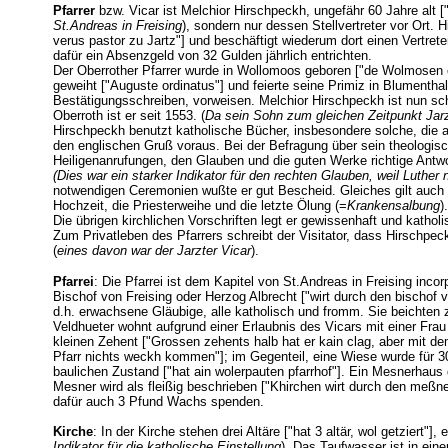
Pfarrer
bzw. Vicar ist Melchior Hirschpeckh, ungefähr 60 Jahre alt ["sey
St.Andreas in Freising
), sondern nur dessen Stellvertreter vor Ort. Hi
verus pastor zu Jartz"] und beschäftigt wiederum dort einen Vertret
dafür ein Absenzgeld von 32 Gulden jährlich entrichten.
Der Oberrother Pfarrer wurde in Wollomoos geboren ["de Wolmosen oriu
geweiht ["Auguste ordinatus"] und feierte seine Primiz in Blumenthal
Bestätigungsschreiben, vorweisen. Melchior Hirschpeckh ist nun sch
Oberroth ist er seit 1553. (
Da sein Sohn zum gleichen Zeitpunkt Jarz
Hirschpeckh benutzt katholische Bücher, insbesondere solche, di
den englischen Gruß voraus. Bei der Befragung über sein theologis
Heiligenanrufungen, den Glauben und die guten Werke richtige Antw
(Dies war ein starker Indikator für den rechten Glauben, weil Luthe
notwendigen Ceremonien wußte er gut Bescheid. Gleiches gilt auch fü
Hochzeit, die Priesterweihe und die letzte Ölung (=
Krankensalbung
)
Die übrigen kirchlichen Vorschriften legt er gewissenhaft und katholisc
Zum Privatleben des Pfarrers schreibt der Visitator, dass Hirschpec
(
eines davon war der Jarzter Vicar
).
Pfarrei
: Die Pfarrei ist dem Kapitel von St.Andreas in Freising incor
Bischof von Freising oder Herzog Albrecht ["wirt durch den bischof 
d.h. erwachsene Gläubige, alle katholisch und fromm. Sie beichten 
Veldhueter wohnt aufgrund einer Erlaubnis des Vicars mit einer Fr
kleinen Zehent ["Grossen zehents halb hat er kain clag, aber mit de
Pfarr nichts weckh kommen"]; im Gegenteil, eine Wiese wurde für 30 
baulichen Zustand ["hat ain wolerpauten pfarrhof"]. Ein Mesnerhaus g
Mesner wird als fleißig beschrieben ["Khirchen wirt durch den meßne
dafür auch 3 Pfund Wachs spenden.
Kirche
: In der Kirche stehen drei Altäre ["hat 3 altär, wol getziert
Indikator für die katholische Einstellung
). Das Taufwasser ist in ein