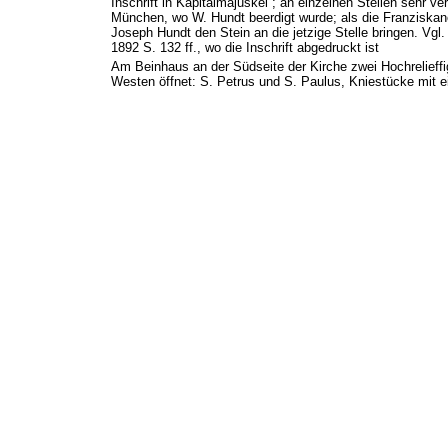
Inschrift in Kapitalmajuskel ; an einzelnen Stellen sehr ve
München, wo W. Hundt beerdigt wurde; als die Franziskane
Joseph Hundt den Stein an die jetzige Stelle bringen. Vg
1892 S. 132 ff., wo die Inschrift abgedruckt ist
Am Beinhaus an der Südseite der Kirche zwei Hochrelieff
Westen öffnet: S. Petrus und S. Paulus, Kniestücke mit 