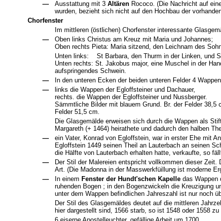
—
Ausstattung mit 3
Altären
Rococo. (Die Nachricht auf eine
wurden, bezieht sich nicht auf den Hochbau der vorhanden
Chorfenster
Im mittleren (östlichen) Chorfenster interessante Glasgemä
—
Oben links Christus am Kreuz mit Maria und Johannes;
Oben rechts Pieta: Maria sitzend, den Leichnam des Soh
Unten links: St Barbara, den Thurm in der Linken, und S
Unten rechts: St. Jakobus major, eine Muschel in der Hand
aufspringendes Schwein.
—
In den unteren Ecken der beiden unteren Felder 4 Wappen
—
links die Wappen der Egloffsteiner und Dachauer,
rechts. die Wappen der Egloffsteiner und Nussberger.
Sämmtliche Bilder mit blauem Grund. Br. der Felder 38,5 
Felder 51,5 cm.
Die Glasgemälde erweisen sich durch die Wappen als Stift
Margareth (+ 1464) heirathete und dadurch den halben The
—
ein Vater, Konrad von Egloffstein, war in erster Ehe mi
Egloffstein 1449 seinen Theil an Lauterbach an seinen Sc
die Hälfte von Lauterbach erhalten hatte, verkaufte, so f
—
Der Stil der Malereien entspricht vollkommen dieser Zeit
Art. (Die Madonna in der Masswerkfüillung ist moderne Er
—
In einem
Fenster der Hundt'schen Kapelle
das Wappen d
ruhenden Bogen ; in den Bogenzwickeln die Kreuzigung und 
unter dem Wappen befindlichen Jahreszahl ist nur noch übr
Der Stil des Glasgemäldes deutet auf die mittleren Jahr
hier dargestellt sind, 1566 starb, so ist 1548 oder 1558 zu
6 eiserne Apostelleuchter, gefällige Arbeit um 1700.