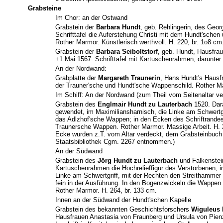
Grabsteine
Im Chor: an der Ostwand
Grabstein der
Barbara Hundt
, geb. Rehlingerin, des Geor
Schrifttafel die Auferstehung Christi mit dem Hundt'sche
Rother Marmor. Künstlerisch werthvoll. H. 220, br. 1o8 cm
Grabstein der
Barbara Seiboltstorf
, geb. Hundt, Hausfrau
+1.Mai 1567. Schrifttafel mit Kartuschenrahmen, darunter
An der Nordwand:
Grabplatte der
Margareth Traunerin
, Hans Hundt's Hausfra
der Trauner'sche und Hundt'sche Wappenschild. Rother Ma
Im Schiff: An der Nordwand (zum Theil vom Seitenaltar ve
Grabstein des
Englmair Hundt zu Lauterbach
1520. Dara
gewendet, im Maximiliansharnisch, die Linke am Schwertgr
das Adlzhof'sche Wappen; in den Ecken des Schriftrande
Traunersche Wappen. Rother Marmor. Massige Arbeit. H. 2
Ecke wurden z.T. vom Altar verdeckt, dem Grabsteinbuch
Staatsbibliothek Cgm. 2267 entnommen.)
An der Südwand
Grabstein des
Jörg Hundt zu Lauterbach
und Falkenstein
Kartuschenrahmen die Hochrelieffigur des Verstorbenen, i
Linke am Schwertgriff, mit der Rechten den Streithammer 
fein in der Ausführung. In den Bogenzwickeln die Wappen
Rother Marmor. H. 264, br. 133 cm.
Innen an der Südwand der Hundt'schen Kapelle
Grabstein des bekannten Geschichtsforschers
Wiguleus
Hausfrauen Anastasia von Fraunberg und Ursula von Pienz