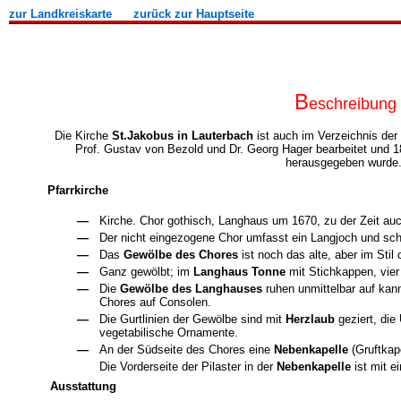
zur Landkreiskarte
zurück zur Hauptseite
B
eschreibung
Die Kirche
St.Jakobus in Lauterbach
ist auch im Verzeichnis de
Prof. Gustav von Bezold und Dr. Georg Hager bearbeitet und 1
herausgegeben wurde. 
Pfarrkirche
—
Kirche. Chor gothisch, Langhaus um 1670, zu der Zeit au
—
Der nicht eingezogene Chor umfasst ein Langjoch und schl
—
Das
Gewölbe des Chores
ist noch das alte, aber im Stil 
—
Ganz gewölbt; im
Langhaus Tonne
mit Stichkappen, vie
—
Die
Gewölbe des Langhauses
ruhen unmittelbar auf kann
Chores auf Consolen.
—
Die Gurtlinien der Gewölbe sind mit
Herzlaub
geziert, die
vegetabilische Ornamente.
—
An der Südseite des Chores eine
Nebenkapelle
(Gruftkape
Die Vorderseite der Pilaster in der
Nebenkapelle
ist mit e
Ausstattung