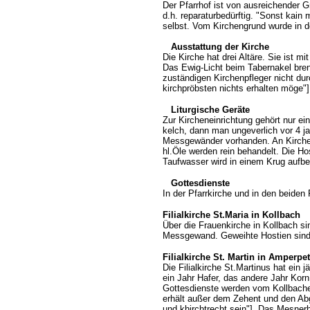
Der Pfarrhof ist von ausreichender G
d.h. reparaturbedürftig. "Sonst kain
selbst. Vom Kirchengrund wurde in de
Ausstattung der Kirche
Die Kirche hat drei Altäre. Sie ist m
Das Ewig-Licht beim Tabernakel bren
zuständigen Kirchenpfleger nicht dur
kirchpröbsten nichts erhalten möge"]
Liturgische Geräte
Zur Kircheneinrichtung gehört nur ei
kelch, dann man ungeverlich vor 4 j
Messgewänder vorhanden.
An Kirche
hl.Öle werden rein behandelt. Die Ho
Taufwasser wird in einem Krug aufbew
Gottesdienste
In der Pfarrkirche und in den beiden
Filialkirche St.Maria in Kollbach
Über die Frauenkirche in Kollbach s
Messgewand. Geweihte Hostien sind ni
Filialkirche St. Martin in Amperpe
Die Filialkirche St.Martinus hat ei
ein Jahr Hafer, das andere Jahr Kor
Gottesdienste werden vom Kollbacher
erhält außer dem Zehent und den Abg
und khirchtrecht sein"]. Das Mesne