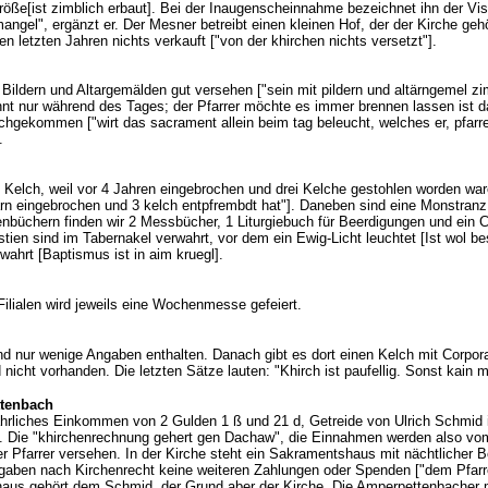
röße[ist zimblich erbaut]. Bei der Inaugenscheinnahme bezeichnet ihn der Visit
 mangel", ergänzt er. Der Mesner betreibt einen kleinen Hof, der der Kirche ge
n letzten Jahren nichts verkauft ["von der khirchen nichts versetzt"].
it Bildern und Altargemälden gut versehen ["sein mit pildern und altärngemel zim
nt nur während des Tages; der Pfarrer möchte es immer brennen lassen ist da
chgekommen ["wirt das sacrament allein beim tag beleucht, welches er, pfarre
.
n Kelch, weil vor 4 Jahren eingebrochen und drei Kelche gestohlen worden ware
arn eingebrochen und 3 kelch entpfrembdt hat"]. Daneben sind eine Monstran
nbüchern finden wir 2 Messbücher, 1 Liturgiebuch für Beerdigungen und ein 
stien sind im Tabernakel verwahrt, vor dem ein Ewig-Licht leuchtet [Ist wol 
ahrt [Baptismus ist in aim kruegl].
 Filialen wird jeweils eine Wochenmesse gefeiert.
ind nur wenige Angaben enthalten. Danach gibt es dort einen Kelch mit Corpor
cht vorhanden. Die letzten Sätze lauten: "Khirch ist paufellig. Sonst kain m
ttenbach
n jährliches Einkommen von 2 Gulden 1 ß und 21 d, Getreide von Ulrich Schmid
n. Die "khirchenrechnung gehert gen Dachaw", die Einnahmen werden also vom
 Pfarrer versehen. In der Kirche steht ein Sakramentshaus mit nächtlicher B
aben nach Kirchenrecht keine weiteren Zahlungen oder Spenden ["dem Pfarre
rhaus gehört dem Schmid, der Grund aber der Kirche. Die Amperpettenbacher 