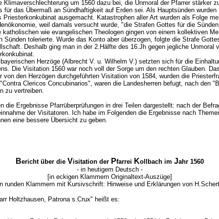
le Klimaverschlechterung um 1560 dazu bei, die Unmoral der Pfarrer stärker 
tes für das Übermaß an Sündhaftigkeit auf Erden sei. Als Hauptsünden wurden
riesterkonkubinat ausgemacht. Katastrophen aller Art wurden als Folge men
enökonomie, weil damals versucht wurde, "die Strafen Gottes für die Sünde
ie katholischen wie evangelischen Theologen gingen von einem kollektiven M
Sünden tolerierte. Wurde das Konto aber überzogen, folgte die Strafe Gottes 
schaft. Deshalb ging man in der 2.Hälfte des 16.Jh gegen jegliche Unmoral vor
rkonkubinat.
 bayerischen Herzöge (Albrecht V. u. Wilhelm V.) setzten sich für die Einhaltu
ns. Die Visitation 1560 war noch voll der Sorge um den rechten Glauben. Das
nur von den Herzögen durchgeführten Visitation von 1584, wurden die Priesterfr
ontra Clericos Concubinarios", waren die Landesherren befugt, nach den "Be
n zu vertreiben.
n die Ergebnisse Pfarrüberprüfungen in drei Teilen dargestellt: nach der Befr
einnahme der Visitatoren. Ich habe im Folgenden die Ergebnisse nach The
nen eine bessere Übersicht zu geben.
B
V
P
K
J
ericht über die
isitation der
farrei
ollbach
im
ahr 1560
- in heutigem Deutsch -
[in eckigen Klammern Originaltext-Auszüge]
in runden Klammern mit Kursivschrift: Hinweise und Erklärungen von H.Schert
farr Holtzhausen, Patrona s.Crux" heißt es: