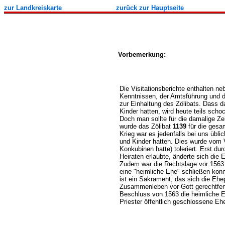
zur Landkreiskarte
zurück
zur Hauptseite
Vorbemerkung:
Die Visitationsberichte enthalten n
Kenntnissen, der Amtsführung und
zur Einhaltung des Zölibats. Dass d
Kinder hatten, wird heute teils scho
Doch man sollte für die damalige Ze
wurde das Zölibat
1139
für die gesa
Krieg war es jedenfalls bei uns übl
und Kinder hatten. Dies wurde vom 
Konkubinen hatte) toleriert. Erst du
Heiraten erlaubte, änderte sich die E
Zudem war die Rechtslage vor 1563 
eine "heimliche Ehe" schließen konnt
ist ein Sakrament, das sich die Ehe
Zusammenleben vor Gott gerechtferti
Beschluss von 1563 die heimliche E
Priester öffentlich geschlossene Eh