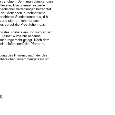
zu verfolgen. Denn man glaubte, dass
 Hexerei, Blasphemie, sexuelle
schlicher Verfehlungen betrachtet.
n der Menschen in rechnerische
enschheits-Sündenkonto aus, d.h.,
und sie traf nicht nur das
, verbot die Prostitution, das
ng des Zölibats ein und sorgten sich
 Zölibat wurde nur nebenbei
auen regelrecht gejagt.
Nach dem
ischläferinnen" der Pfarrer zu
agung des Pfarrers, nach der des
menbereichen zusammengefasst um
l)