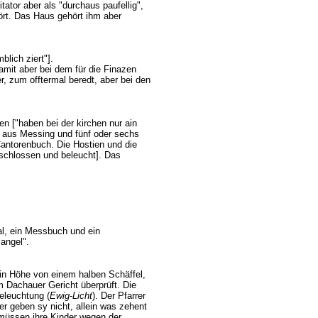
ator aber als "durchaus paufellig",
hört. Das Haus gehört ihm aber
blich ziert"].
mit aber bei dem für die Finazen
r, zum offtermal beredt, aber bei den
n ["haben bei der kirchen nur ain
z aus Messing und fünf oder sechs
Cantorenbuch. Die Hostien und die
beschlossen und beleucht]. Das
al, ein Messbuch und ein
angel".
 in Höhe von einem halben Schäffel,
 Dachauer Gericht überprüft. Die
eleuchtung (
Ewig-Licht
). Der Pfarrer
r geben sy nicht, allein was zehent
müssen ihre Kinder wegen der