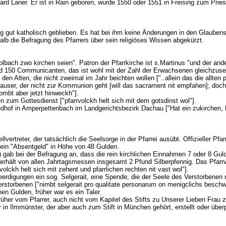
hard Laner. Er ist in Rain geboren, wurde 1550 oder 1551 in Freising zum Pries
lung gut katholisch geblieben. Es hat bei ihm keine Änderungen in den Glaube
alb die Befragung des Pfarrers über sein religiöses Wissen abgekürzt.
bach zwo kirchen seien". Patron der Pfarrkirche ist s.Martinus "und der ande
und 150 Communicanten, das ist wohl mit der Zahl der Erwachsenen gleichzuset
 den Alten, die nicht zweimal im Jahr beichten wollen ["..allein das die allten 
ser, der nicht zur Kommunion geht [will das sacrament nit empfahen]; doch d
ombt aber jetzt hinweckh"].
 zum Gottesdienst ["pfarrvolckh helt sich mit dem gotsdinst wol"].
Friedhof in Amperpettenbach im Landgerichtsbezirk Dachau ["Hat ein zukirchen
llvertreter, der tatsächlich die Seelsorge in der Pfarrei ausübt. Offizieller Pfar
i ein "Absentgeld" in Höhe von 48 Gulden.
) gab bei der Befragung an, dass die rein kirchlichen Einnahmen 7 oder 8 Gul
erhält von allen Jahrtagsmessen insgesamt 2 Pfund Silberpfennig. Das Pfarrvo
volckh helt sich mit zehent und pfarrlichen rechten nit vast wol"].
eerdigungen ein sog. Selgerait, eine Spende, die der Seele des Verstorbenen nü
storbenen ["nimbt selgerait pro qualitate personarum on menigclichs besch
en Gulden, früher war es ein Taler.
früher vom Pfarrer, auch nicht vom Kapitel des Stifts zu Unserer Lieben Frau
 in Ilmmünster, der aber auch zum Stift in München gehört, erstellt oder überpr