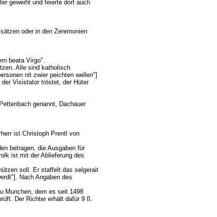
ter geweiht und feierte dort auch
nssätzen oder in den Zeremonien
rn beata Virgo".
zen. Alle sind katholisch
personen nit zwier peichten wellen"]
er Visistator tröstet, der Hüter
, Pettenbach genannt, Dachauer
rherr ist Christoph Prentl von
den betragen, die Ausgaben für
lk ist mit der Ablieferung des
tzen soll. Er staffelt das selgerait
werdt"]. Nach Angaben des
 zu Munchen, dem es seit 1498
üft. Der Richter erhält dafür 9 ß.