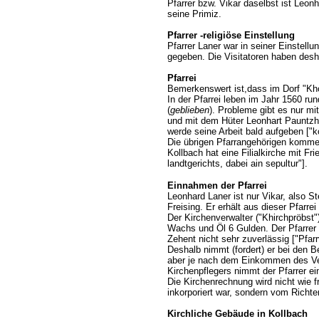
Pfarrer bzw. Vikar daselbst ist Leon
seine Primiz.
Pfarrer -religiöse Einstellung
Pfarrer Laner war in seiner Einstel
gegeben. Die Visitatoren haben desh
Pfarrei
Bemerkenswert ist,dass im Dorf "Khol
In der Pfarrei leben im Jahr 1560 r
(
geblieben
). Probleme gibt es nur mit
und mit dem Hüter Leonhart Pauntzhau
werde seine Arbeit bald aufgeben ["k
Die übrigen Pfarrangehörigen kommen
Kollbach hat eine Filialkirche mit 
landtgerichts, dabei ain sepultur"].
Einnahmen der Pfarrei
Leonhard Laner ist nur Vikar, also Ste
Freising. Er erhält aus dieser Pfarre
Der Kirchenverwalter ("Khirchpröbst"
Wachs und Öl 6 Gulden. Der Pfarrer 
Zehent nicht sehr zuverlässig ["Pfarr
Deshalb nimmt (fordert) er bei den B
aber je nach dem Einkommen des Ver
Kirchenpflegers nimmt der Pfarrer ein
Die Kirchenrechnung wird nicht wie 
inkorporiert war, sondern vom Richter
Kirchliche Gebäude in Kollbach