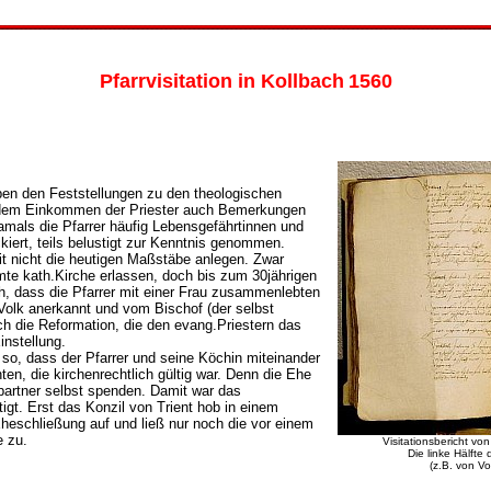
Pfarrvisitation in Kollbach
1560
eben den Feststellungen zu den theologischen
 dem Einkommen der Priester auch Bemerkungen
amals die Pfarrer häufig Lebensgefährtinnen und
ckiert, teils belustigt zur Kenntnis genommen.
it nicht die heutigen Maßstäbe anlegen. Zwar
mte kath.Kirche erlassen, doch bis zum 30jährigen
ich, dass die Pfarrer mit einer Frau zusammenlebten
Volk anerkannt und vom Bischof (der selbst
rch die Reformation, die den evang.Priestern das
instellung.
so, dass der Pfarrer und seine Köchin miteinander
en, die kirchenrechtlich gültig war. Denn die Ehe
partner selbst spenden. Damit war das
gt. Erst das Konzil von Trient hob in einem
heschließung auf und ließ nur noch die vor einem
e zu.
Visitationsbericht v
Die linke Hälfte
(z.B. von Vo