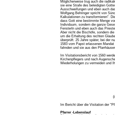
Möglicherweise trug auch die radika
sie eine Strafe des beleidigten Got
Ausschweifungen und eben auch das P
Wolfgang Behringer spricht von Sünd
Kalkulationen zu transformieren". D
dass Gott eine bestimmte Menge von 
Individuum, sondern die ganze Gesell
Fensterln und eben auch das Prieste
Aber nicht die Bischöfe, sondern die
um die Erhaltung des rechten Glaube
überprüft. 25 Jahre später, bei der 
1583 vom Papst erlassenen Mandat "C
fahnden und sie aus den Pfarrhäuser
Im Visitationsbericht von 1560 werde
Kirchenpflegers und nach Augensch
Wiederholungen zu vermeiden und Ih
(
Im Bericht über die Visitation der "P
Pfarrer -Lebenslauf