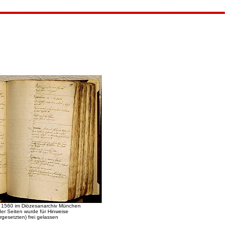
on 1560 im Diözesanarchiv München
 der Seiten wurde für Hinweise
rgesetzten) frei gelassen