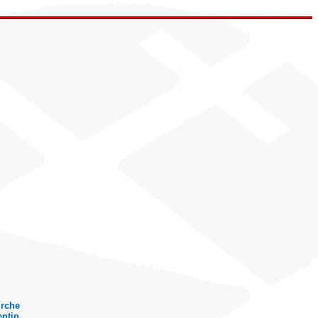
irche
entin