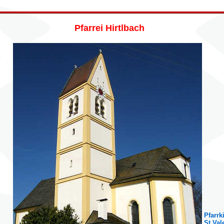
Pfarrei Hirtlbach
Pfarrk
St.Val