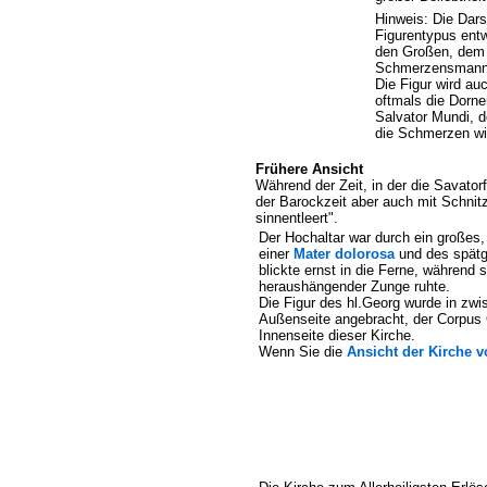
Hinweis: Die Dar
Figurentypus entw
den Großen, dem 
Schmerzensmann e
Die Figur wird au
oftmals die Dorne
Salvator Mundi, d
die Schmerzen wi
Frühere Ansicht
Während der Zeit, in der die Savator
der Barockzeit aber auch mit Schnit
sinnentleert".
Der Hochaltar war durch ein große
einer
Mater dolorosa
und des spät
blickte ernst in die Ferne, während
heraushängender Zunge ruhte.
Die Figur des hl.Georg wurde in zwi
Außenseite angebracht, der Corpus C
Innenseite dieser Kirche.
Wenn Sie die
Ansicht der Kirche v