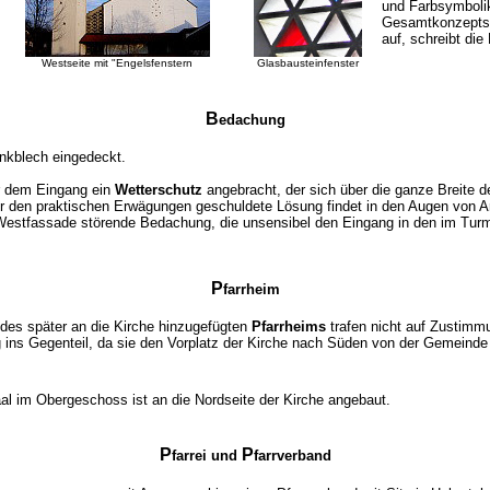
und Farbsymboli
Gesamtkonzepts
auf, schreibt di
Westseite mit "Engelsfenstern
Glasbausteinfenster
B
edachung
inkblech eingedeckt.
er dem Eingang ein
Wetterschutz
angebracht, der sich über die ganze Breite 
r den praktischen Erwägungen geschuldete Lösung findet in den Augen von A
 Westfassade störende Bedachung, die unsensibel den Eingang in den im Turm 
P
farrheim
 des später an die Kirche hinzugefügten
Pfarrheims
trafen nicht auf Zustimmu
g ins Gegenteil, da sie den Vorplatz der Kirche nach Süden von der Gemeind
al im Obergeschoss ist an die Nordseite der Kirche angebaut.
P
P
farrei und
farrverband