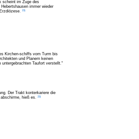
k scheint im Zuge des
 Hebertshausen immer wieder
23)
e Erzdiözese.
des Kirchen-schiffs vom Turm bis
rchitekten und Planern keinen
untergebrachten Taufort verstellt."
ng. Der Trakt konterkariere die
23)
e abschirme, hieß es.