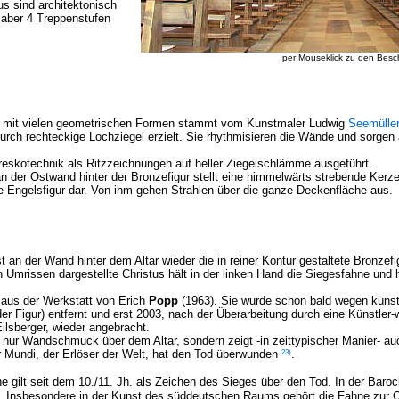
s sind architektonisch
t aber 4 Treppenstufen
per Mouseklick zu den Bes
 mit vielen geometrischen Formen stammt vom Kunstmaler Ludwig
Seemüller
rch rechteckige Lochziegel erzielt.
Sie rhythmisieren die Wände und sorgen 
reskotechnik als Ritzzeichnungen auf heller Ziegelschlämme ausgeführt.
an der Ostwand hinter der Bronzefigur stellt eine himmelwärts strebende Ker
 Engelsfigur dar. Von ihm gehen Strahlen über die ganze Deckenfläche aus.
ist an der Wand hinter dem Altar wieder die in reiner Kontur gestaltete Bronzef
n Umrissen dargestellte Christus hält in der linken Hand die Siegesfahne und
 aus der Werkstatt von Erich
Popp
(1963). Sie wurde schon bald wegen künst
der Figur) entfernt und erst 2003, nach der Überarbeitung durch eine Künstler-
Eilsberger, wieder angebracht.
ht nur Wandschmuck über dem Altar, sondern zeigt -in zeittypischer Manier- a
23)
r Mundi, der Erlöser der Welt, hat den Tod überwunden
.
e gilt seit dem 10./11. Jh. als Zeichen des Sieges über den Tod. In der Barock
it. Insbesondere in der Kunst des süddeutschen Raums gehört die Fahne zur 