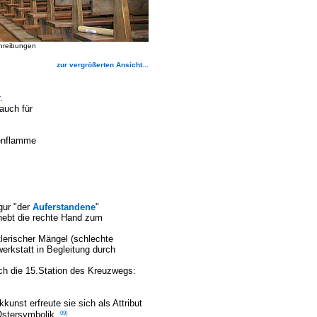
chreibungen
zur vergrößerten Ansicht...
.
auch für
zenflamme
igur "der
Auferstandene
"
 hebt die rechte Hand zum
lerischer Mängel (schlechte
werkstatt in Begleitung durch
uch die 15.Station des Kreuzwegs:
kunst erfreute sie sich als Attribut
09)
Ostersymbolik.