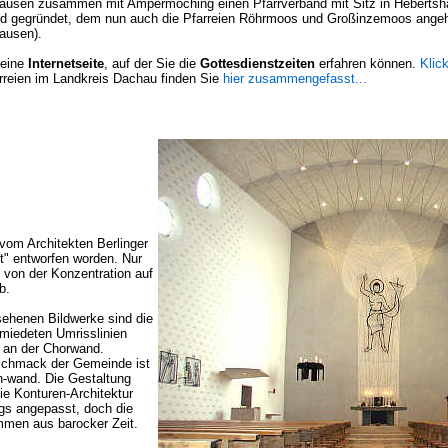
shausen zusammen mit Ampermoching einen Pfarrverband mit Sitz in Heberts
nd gegründet, dem nun auch die Pfarreien Röhrmoos und Großinzemoos ange
ausen).
 eine
Internetseite
, auf der Sie die
Gottesdienstzeiten
erfahren können.
Klick
arreien im Landkreis Dachau finden Sie
hier zusammengefasst...
 vom Architekten Berlinger
it" entworfen worden. Nur
von der Konzentration auf
b.
sehenen Bildwerke sind die
miedeten Umrisslinien
n an der Chorwand.
schmack der Gemeinde ist
n-wand. Die Gestaltung
ie Konturen-Architektur
gs angepasst, doch die
mmen aus barocker Zeit.