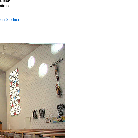
hausen.
hören
en Sie hier....