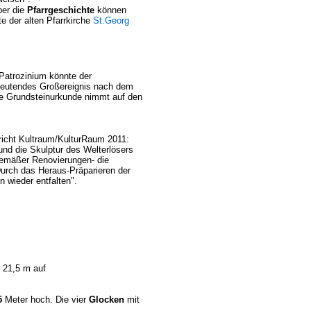
ber die
Pfarrgeschichte
können
te der alten Pfarrkirche
St.Georg
 Patrozinium könnte der
bedeutendes Großereignis nach dem
ie Grundsteinurkunde nimmt auf den
ericht Kultraum/KulturRaum 2011:
nd die Skulptur des Welterlösers
emäßer Renovierungen- die
Durch das Heraus-Präparieren der
wieder entfalten".
n 21,5 m auf
5
Meter hoch. Die vier
Glocken
mit