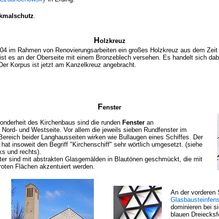
kmalschutz
.
H
olzkreuz
004 im Rahmen von Renovierungsarbeiten ein großes Holzkreuz aus dem Zeit 
ist es an der Oberseite mit einem Bronzeblech versehen. Es handelt sich dab
Der Korpus ist jetzt am Kanzelkreuz angebracht.
F
enster
onderheit des Kirchenbaus sind die runden
Fenster
an
 Nord- und Westseite. Vor allem die jeweils sieben Rundfenster im
 Bereich beider Langhausseiten wirken wie Bullaugen eines Schiffes. Der
 hat insoweit den Begriff "Kirchenschiff" sehr wörtlich umgesetzt. (siehe
nks und rechts).
ter sind mit abstrakten Glasgemälden in Blautönen geschmückt, die mit
roten Flächen akzentuiert werden.
An der vorderen 
Glasbausteinfens
dominieren bei si
blauen Dreiecksf