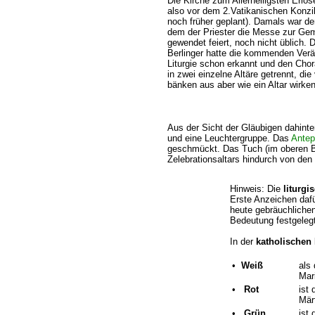
Die Kirche zum Allerheiligsten Erlö
also vor dem 2.Vatikanischen Konzi
noch früher geplant). Damals war der
dem der Priester die Messe zur Ge
gewendet feiert, noch nicht üblich. 
Berlinger hatte die kommenden Ver
Liturgie schon erkannt und den Chora
in zwei einzelne Altäre getrennt, di
bänken aus aber wie ein Altar wirken
Aus der Sicht der Gläubigen dahinte
und eine Leuchtergruppe. Das
Ante
geschmückt. Das Tuch (im oberen Bil
Zelebrationsaltars hindurch von den
Hinweis: Die
liturgi
Erste Anzeichen dafü
heute gebräuchlichen
Bedeutung festgelegt
In der
katholischen
•
Weiß
als
Mar
•
Rot
ist
Märt
•
Grün
ist