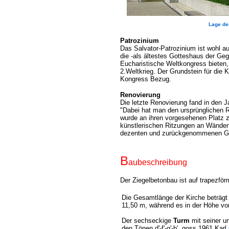
Lage der
Patrozinium
Das Salvator-Patrozinium ist wohl a
die -als ältestes Gotteshaus der Ge
Eucharistische Weltkongress bieten,
2.Weltkrieg. Der Grundstein für die
Kongress Bezug.
Renovierung
Die letzte Renovierung fand in den 
"Dabei hat man den ursprünglichen R
wurde an ihren vorgesehenen Platz
künstlerischen Ritzungen an Wänden 
dezenten und zurückgenommenen Gest
B
aubeschreibung
Der Ziegelbetonbau ist auf trapezf
Die Gesamtlänge der Kirche beträgt 
11,50 m, während es in der Höhe von
Der sechseckige
Turm
mit seiner u
den Tönen d'-f'-g'-b' goss 1961 Karl