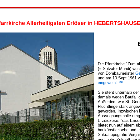
farrkirche Allerheiligsten Erlöser in HEBERTSHAUS
Die Pfarrkirche "Zum al
(= Salvator Mundi) wu
von Dombaumeister
Ge
und am 10.Sept.1961 v
21)
eingeweiht
.
Sie steht unterhalb der
damals wegen Baufällig
Außerdem war St. Georg
Flüchtlinge stark ang
geworden. Inzwischen i
Aussegnungshalle umge
Erzdiözese: "das Ense
bietet nun auf einem ü
baukünstlerische und in
Sakraltopografie Verg
und in die Zukunft ver