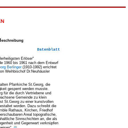
EN
B
eschreibung
Datenblatt
lerheiligsten Erlöser"
rde 1960 bis 1961 nach dem Entwurf
org Berlinger
(1910-1992) errichtet
on Weihbischof Dr.Neuhäusler
 alten Pfarrkirche St.Georg, die
keit gesperrt werden musste.
 für die durch Vertriebene und
ewachsene Gemeinde zu klein
st St.Georg zu einer kunstvollen
staltet worden. Dazu schreibt die
mble Rathaus, Kirchen, Friedhof
berschaubaren Areal topografische,
haltliche Sinnschichten an, die als
angenheit und Gegenwart verknüpfen
23)
-weisen".