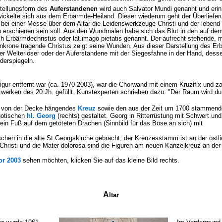
stellungsform des
Auferstandenen
wird auch Salvator Mundi genannt und erinn
ickelte sich aus dem Erbärmde-Heiland. Dieser wiederum geht der Überliefer
bei einer Messe über dem Altar die Leidenswerkzeuge Christi und der lebend
rschienen sein soll. Aus den Wundmalen habe sich das Blut in den auf dem
ch Erbärmdechristus oder lat.imago pietatis genannt. Der aufrecht stehende,
nkrone tragende Christus zeigt seine Wunden. Aus dieser Darstellung des Er
er Welterlöser oder der Auferstandene mit der Siegesfahne in der Hand, dess
derspiegeln.
figur entfernt war (ca. 1970-2003), war die Chorwand mit einem Kruzifix und z
zwerken des 20.Jh. gefüllt. Kunstexperten schrieben dazu: "Der Raum wird du
s, von der Decke hängendes
Kreuz
sowie den aus der Zeit um 1700 stammend
gotischen
hl. Georg
(rechts) gestaltet. Georg in Ritterrüstung mit Schwert un
 sein Fuß auf dem getöteten Drachen (Sinnbild für das Böse an sich) mit
schen in die alte St.Georgskirche gebracht; der Kreuzesstamm ist an der östl
hristi und die Mater dolorosa sind die Figuren am neuen Kanzelkreuz an der
or 2003
sehen möchten, klicken Sie auf das kleine Bild rechts.
A
ltar