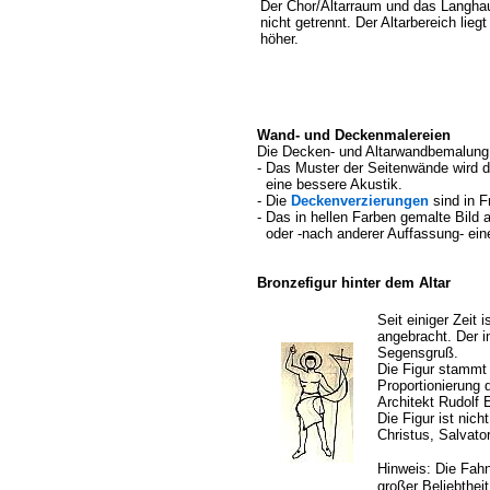
Der Chor/Altarraum und das Langhau
nicht getrennt. Der Altarbereich lieg
höher.
Wand- und Deckenmalereien
Die Decken- und Altarwandbemalung
- Das Muster der Seitenwände wird du
eine bessere Akustik.
- Die
Deckenverzierungen
sind in F
- Das in hellen Farben gemalte
Bild 
oder -nach anderer Auffassung- eine
Bronzefigur hinter dem Altar
Seit einiger Zeit 
angebracht. Der i
Segensgruß.
Die Figur stammt
Proportionierung 
Architekt Rudolf 
Die Figur ist nic
Christus, Salvato
Hinweis: Die Fahn
großer Beliebthe