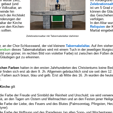
ser wurde 1961,
Im Vordergrund 
l gebaut (und
Zelebrationsal
 Volksaltar, an
ist um 5 Grad z
meinde hin
können die Gläu
Doch der Architekt
das Geschehen 
änderungen der
verfolgen.
ltar der Kirche
In den Altar wu
e von den Kirchen-
Reliquien
der K
 sollten.
Martial eingebe
Zelebrationsaltar mit Tabernakelaltar dahinter
r, an der Chor-Schlusswand, der viel kleinere
Tabernakelaltar
.
Auf ihm stehen
pendium
dieses Tabernakelaltars wird mit einem Tuch in der jeweiligen liturgi
d von grüner, im rechten Bild von violetter Farbe) ist zwischen den Füßen d
 Gläubigen gut zu erkennen.
schen Farben
hatten in den ersten Jahrhunderten des Christentums keine Be
r finden sich erst ab dem 9. Jh. Allgemein gebräuchlich sind sie seit dem 1
 Farben auch braun, blau und gelb. Erst ab Mitte des 16. Jh wurden die heute
.
 Kirche
gilt
 die Farbe der Freude und Sinnbild der Reinheit und Unschuld; sie wird verwen
iä, an den Tagen um Ostern und Weihnachten und an den Festen jener Heilige
 die Farbe der Liebe, des Feuers und des Blutes (Palmsonntag, Pfingsten, H
yrer).
 die Farbe der Hoffnung und des Paradieses (an allen Sonn- und Wochentagen 