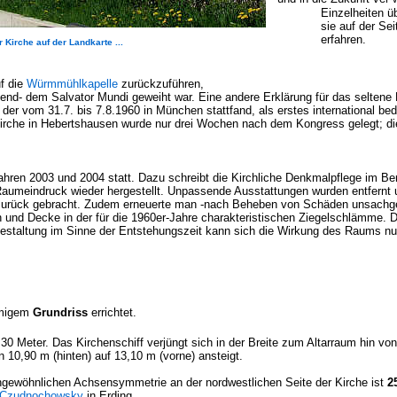
Einzelheiten ü
sie auf der Sei
erfahren.
 Kirche auf der Landkarte ...
uf die
Würmmühlkapelle
zurückzuführen,
gend- dem Salvator Mundi geweiht war.
Eine andere Erklärung für das seltene
 der vom 31.7. bis 7.8.1960 in München stattfand, als erstes international 
 Kirche in Hebertshausen wurde nur drei Wochen nach dem Kongress gelegt; d
Jahren 2003 und 2004 statt. Dazu schreibt die Kirchliche Denkmalpflege im B
aumeindruck wieder hergestellt. Unpassende Ausstattungen wurden entfernt u
 zurück gebracht. Zudem erneuerte man -nach Beheben von Schäden unsachg
und Decke in der für die 1960er-Jahre charakteristischen Ziegelschlämme. 
altung im Sinne der Entstehungszeit kann sich die Wirkung des Raums nun 
örmigem
Grundriss
errichtet.
30 Meter. Das Kirchenschiff verjüngt sich in der Breite zum Altarraum hin vo
 10,90 m (hinten) auf 13,10 m (vorne) ansteigt.
ngewöhnlichen Achsensymmetrie an der nordwestlichen Seite der Kirche ist
2
Czudnochowsky
in Erding.