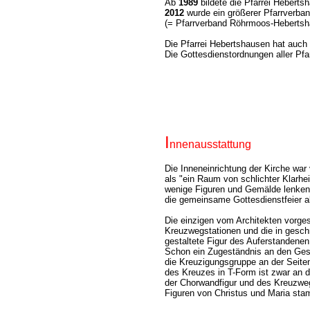
Ab
1989
bildete die Pfarrei Hebert
2012
wurde ein größerer Pfarrverba
(= Pfarrverband Röhrmoos-Hebertsh
Die Pfarrei Hebertshausen hat auch
Die Gottesdienstordnungen aller Pf
I
nnenausstattung
Die Inneneinrichtung der Kirche war
als "ein Raum von schlichter Klarhe
wenige Figuren und Gemälde lenken 
die gemeinsame Gottesdienstfeier a
Die einzigen vom Architekten vorge
Kreuzwegstationen und die in gesch
gestaltete Figur des Auferstandene
Schon ein Zugeständnis an den Ge
die Kreuzigungsgruppe an der Seite
des Kreuzes in T-Form ist zwar an d
der Chorwandfigur und des Kreuzwe
Figuren von Christus und Maria sta