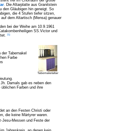
steht frei im Chorraum der große
tar
. Die Altarplatte aus Granitstein
u den Gläubigen hin geneigt. So
bigen, die 4 Stufen tiefer sitzen,
auf dem Altartisch (Mensa) genauer
rden bei der Weihe am 10.9.1961
atakombenheiligen SS.Victor und
21)
ttet.
 der Tabernakel
schen Farbe
es
Tabernakelaltar
deutung.
2. Jh. Damals gab es neben den
 üblichen Farben und ihre
det an den Festen Christi oder
n, die keine Märtyrer waren.
erz-Jesu-Messen und Feste der
im Jahreskreis, an denen kein