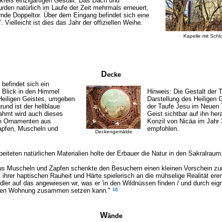
dkreis einzigartigen Gestalt. Das Dach und
rden natürlich im Laufe der Zeit mehrmals erneuert,
nde Doppeltor. Über dem Eingang befindet sich eine
Vielleicht ist dies das Jahr der offiziellen Weihe.
Kapelle mit Schlo
D
ecke
befindet sich ein
 Blick in den Himmel
Hinweis: Die Gestalt der T
 Heiligen Geistes, umgeben
Darstellung des Heiligen 
rund ist der hellblaue
der Taufe Jesu im Neuen 
ahmt wird auch dieses
Geist sichtbar auf ihn her
en Ornamenten aus
Konzil von Nicäa im Jahr 
pfen, Muscheln und
empfohlen.
Deckengemälde
iteten natürlichen Materialien holte der Erbauer die Natur in den Sakralraum
Muscheln und Zapfen schenkte den Besuchern einen kleinen Vorschein zu
rer haptischen Rauheit und Härte spielerisch an die mühselige Realität erem
r auf das angewiesen wr, was er 'in den Wildnüssen finden / und durch eign
12)
hen Wohnung zusammen setzen kann."
W
ände