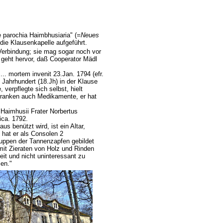
 parochia Haimbhusiaria" (
=Neues
die Klausenkapelle aufgeführt.
erbindung; sie mag sogar noch vor
 geht hervor, daß Cooperator Mädl
.... mortem invenit 23.Jan. 1794 (efr.
 Jahrhundert (18.Jh) in der Klause
 verpflegte sich selbst, hielt
 Kranken auch Medikamente, er hat
 Haimhusii Frater Norbertus
ica. 1792.
us benützt wird, ist ein Altar,
 hat er als Consolen 2
huppen der Tannenzapfen gebildet
mit Zieraten von Holz und Rinden
eit und nicht uninteressant zu
sen."