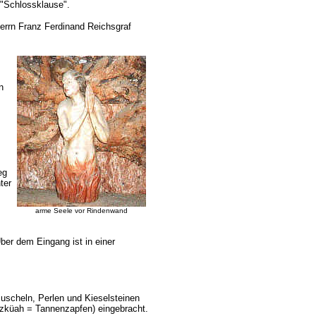
"Schlossklause".
rrn Franz Ferdinand Reichsgraf
n
eg
ter
arme Seele vor Rindenwand
ber dem Eingang ist in einer
uscheln, Perlen und Kieselsteinen
tzküah = Tannenzapfen) eingebracht.