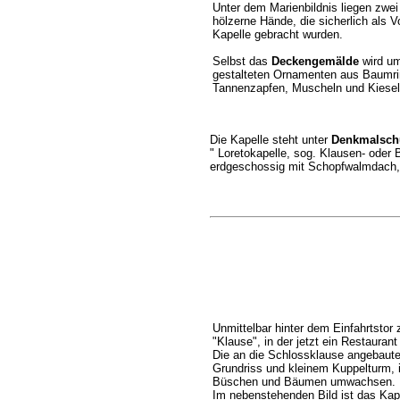
Unter dem Marienbildnis liegen zwei
hölzerne Hände, die sicherlich als V
Kapelle gebracht wurden.
Selbst das
Deckengemälde
wird um
gestalteten Ornamenten aus Baumr
Tannenzapfen, Muscheln und Kiesel
Die Kapelle steht unter
Denkmalsch
" Loretokapelle, sog. Klausen- oder 
erdgeschossig mit Schopfwalmdach, 
Unmittelbar hinter dem Einfahrtsto
"Klause", in der jetzt ein Restaurant
Die an die Schlossklause angebaute
Grundriss und kleinem Kuppelturm, 
Büschen und Bäumen umwachsen.
Im nebenstehenden Bild ist das Kap