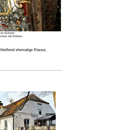
 im Schrein
tonius mit Körben
schließend ehemalige Klause,