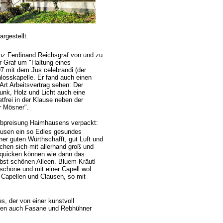
rgestellt.
z Ferdinand Reichsgraf von und zu
r Graf um "Haltung eines
7 mit dem Jus celebrandi (der
losskapelle. Er fand auch einen
Art Arbeitsvertrag sehen: Der
runk, Holz und Licht auch eine
frei in der Klause neben der
r Mösner".
obpreisung Haimhausens verpackt:
hausen ein so Edles gesundes
iner guten Würthschafft, gut Luft und
hen sich mit allerhand groß und
erquicken können wie dann das
st schönen Alleen. Bluem Kräutl
schöne und mit einer Capell wol
 Capellen und Clausen, so mit
, der von einer kunstvoll
rden auch Fasane und Rebhühner