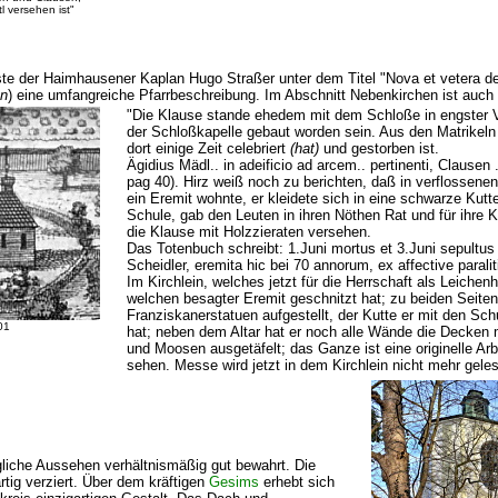
l versehen ist"
te der Haimhausener Kaplan Hugo Straßer unter dem Titel "Nova et vetera de
en
) eine umfangreiche Pfarrbeschreibung. Im Abschnitt Nebenkirchen ist auch 
"Die Klause stande ehedem mit dem Schloße in engster V
der Schloßkapelle gebaut worden sein. Aus den Matrikeln
dort einige Zeit celebriert
(hat)
und gestorben ist.
Ägidius Mädl.. in adeificio ad arcem.. pertinenti, Clausen 
pag 40). Hirz weiß noch zu berichten, daß in verflossenen
ein Eremit wohnte, er kleidete sich in eine schwarze Kutte,
Schule, gab den Leuten in ihren Nöthen Rat und für ihre
die Klause mit Holzzieraten versehen.
Das Totenbuch schreibt: 1.Juni mortus et 3.Juni sepultus
Scheidler, eremita hic bei 70 annorum, ex affective paralit
Im Kirchlein, welches jetzt für die Herrschaft als Leichenha
welchen besagter Eremit geschnitzt hat; zu beiden Seiten
Franziskanerstatuen aufgestellt, der Kutte er mit den Sc
01
hat; neben dem Altar hat er noch alle Wände die Decken 
und Moosen ausgetäfelt; das Ganze ist eine originelle Arb
sehen. Messe wird jetzt in dem Kirchlein nicht mehr gele
gliche Aussehen verhältnismäßig gut bewahrt. Die
tig verziert. Über dem kräftigen
Gesims
erhebt sich