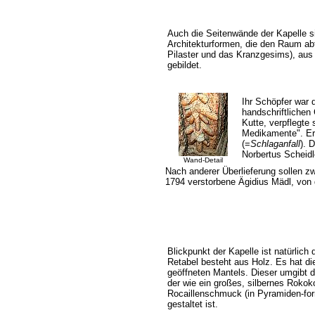
Auch die Seitenwände der Kapelle si
Architekturformen, die den Raum abt
Pilaster und das Kranzgesims), au
gebildet.
Ihr Schöpfer war 
handschriftlichen
Kutte, verpflegte 
Medikamente". Er 
(=
Schlaganfall
). 
Norbertus Scheidle
Wand-Detail
Nach anderer Überlieferung sollen zw
1794 verstorbene Ägidius Mädl, von d
Blickpunkt der Kapelle ist natürlich 
Retabel besteht aus Holz. Es hat di
geöffneten Mantels. Dieser umgibt de
der wie ein großes, silbernes Rokoko
Rocaillenschmuck (in Pyramiden-fo
gestaltet ist.