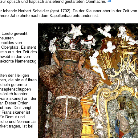
12)
 zur optisch und haptisch anziehend gestalteten Oberfläche.
er lebende Norbert Scheidler (gest.1792). Da der Klausner aber in der Zeit von
ehrere Jahrzehnte nach dem Kapellenbau entstanden ist.
n Loreto geweiht
 neueren
enbildes von
r Oberpfalz. Es steht
rein aus der Zeit des
chwebt in den von
 gekrönte Namenszug
lten der Heiligen
en, die sie auf ihren
scheln geformte
enzapfenschuppen
rsönlich kannten,
ranziskaner) an, der
r. Dieser Orden
ut aus. Dies zeigt
 Franziskaner ist
l für Demut und
önche und Nonnen als
eit tragen, ist bei