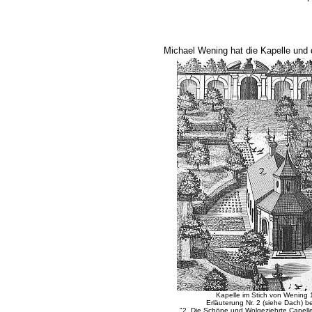
Michael Wening hat die Kapelle und 
Kapelle im Stich von Wening
Erläuterung Nr. 2 (siehe Dach) b
"2. Die Schöne und Wolgeziehrte Capell