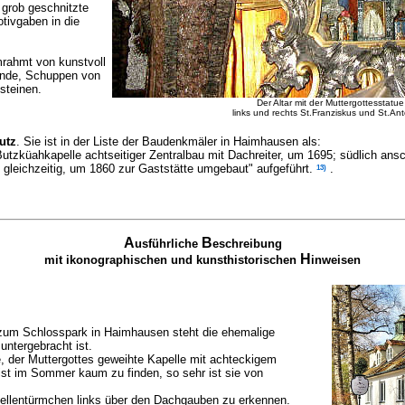
 grob geschnitzte
otivgaben in die
rahmt von kunstvoll
inde, Schuppen von
steinen.
Der Altar mit der Muttergottesstatue
links und rechts St.Franziskus und St.An
utz
. Sie ist in der Liste der Baudenkmäler in Haimhausen als:
Butzküahkapelle achtseitiger Zentralbau mit Dachreiter, um 1695; südlich an
13)
gleichzeitig, um 1860 zur Gaststätte umgebaut" aufgeführt.
.
A
B
usführliche
eschreibung
H
mit ikonographischen und kunsthistorischen
inweisen
r zum Schlosspark in Haimhausen steht die ehemalige
 untergebracht ist.
, der Muttergottes geweihte Kapelle mit achteckigem
ist im Sommer kaum zu finden, so sehr ist sie von
ellentürmchen links über den Dachgauben zu erkennen.