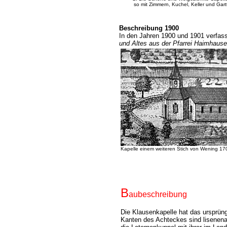
so mit Zimmern, Kuchel, Keller und Gartt
Beschreibung 1900
In den Jahren 1900 und 1901 verfass
und Altes aus der Pfarrei Haimhaus
Kapelle einem weiteren Stich von Wening 17
B
aubeschreibung
Die Klausenkapelle hat das ursprün
Kanten des Achteckes sind lisenenar