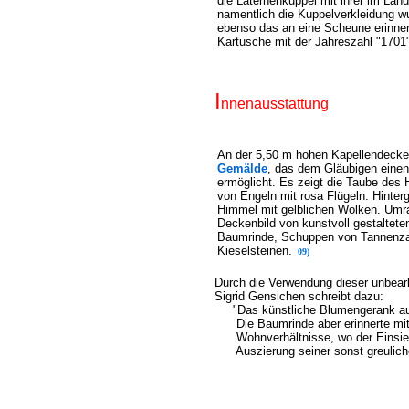
die Laternenkuppel mit ihrer im Lan
namentlich die Kuppelverkleidung wu
ebenso das an eine Scheune erinner
Kartusche mit der Jahreszahl "1701". 
I
nnenausstattung
An der 5,50 m hohen Kapellendecke 
Gemälde
, das dem Gläubigen einen
ermöglicht. Es zeigt die Taube des
von Engeln mit rosa Flügeln. Hinterg
Himmel mit gelblichen Wolken. Umr
Deckenbild von kunstvoll gestaltet
Baumrinde, Schuppen von Tannenza
Kieselsteinen.
09)
Durch die Verwendung dieser unbearbe
Sigrid Gensichen schreibt dazu:
"Das künstliche Blumengerank aus 
Die Baumrinde aber erinnerte mit ih
Wohnverhältnisse, wo der Einsiedle
Auszierung seiner sonst greulic