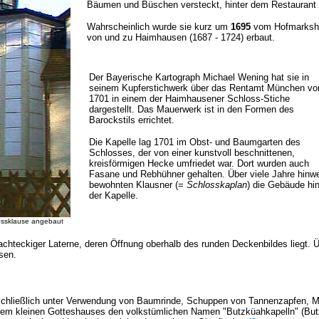
Bäumen und Büschen versteckt, hinter dem Restaurant 
Wahrscheinlich wurde sie kurz um
1695
vom Hofmarkshe
von und zu Haimhausen (1687 - 1724) erbaut.
Der Bayerische Kartograph Michael Wening hat sie in
seinem Kupferstichwerk über das Rentamt München vo
1701 in einem der Haimhausener Schloss-Stiche
dargestellt. Das Mauerwerk ist in den Formen des
Barockstils errichtet.
Die Kapelle lag 1701 im Obst- und Baumgarten des
Schlosses, der von einer kunstvoll beschnittenen,
kreisförmigen Hecke umfriedet war. Dort wurden auch
Fasane und Rebhühner gehalten. Über viele Jahre hinw
bewohnten Klausner (=
Schlosskaplan
) die Gebäude hin
der Kapelle.
lossklause angebaut
 achteckiger Laterne, deren Öffnung oberhalb des runden Deckenbildes liegt. Ü
sen.
sschließlich unter Verwendung von Baumrinde, Schuppen von Tannenzapfen, M
at dem kleinen Gotteshauses den volkstümlichen Namen "Butzküahkapelln" (Bu