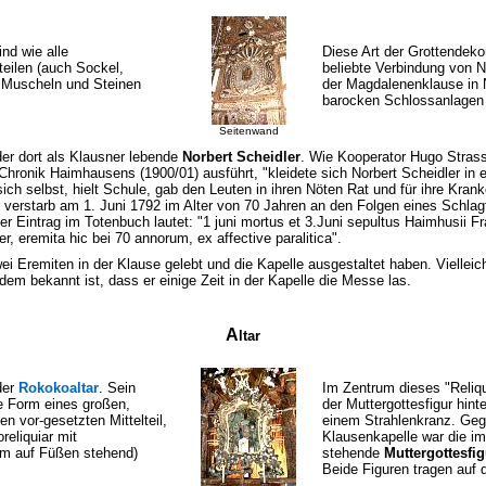
nd wie alle
Diese Art der Grottendekor
eilen (auch Sockel,
beliebte Verbindung von N
s Muscheln und Steinen
der Magdalenenklause in
barocken Schlossanlagen 
Seitenwand
der dort als Klausner lebende
Norbert Scheidler
. Wie Kooperator Hugo Strass
 Chronik Haimhausens (1900/01) ausführt, "kleidete sich Norbert Scheidler in
sich selbst, hielt Schule, gab den Leuten in ihren Nöten Rat und für ihre Kran
verstarb am 1. Juni 1792 im Alter von 70 Jahren an den Folgen eines Schlag
Der Eintrag im Totenbuch lautet: "1 juni mortus et 3.Juni sepultus Haimhusii Fr
r, eremita hic bei 70 annorum, ex affective paralitica".
ei Eremiten in der Klause gelebt und die Kapelle ausgestaltet haben. Vielleic
em bekannt ist, dass er einige Zeit in der Kapelle die Messe las.
A
ltar
der
Rokokoaltar
. Sein
Im Zentrum dieses "Reliqu
e Form eines großen,
der Muttergottesfigur hint
n vor-gesetzten Mittelteil,
einem Strahlenkranz. Geg
reliquiar mit
Klausenkapelle war die i
rm auf Füßen stehend)
stehende
Muttergottesfig
Beide Figuren tragen auf