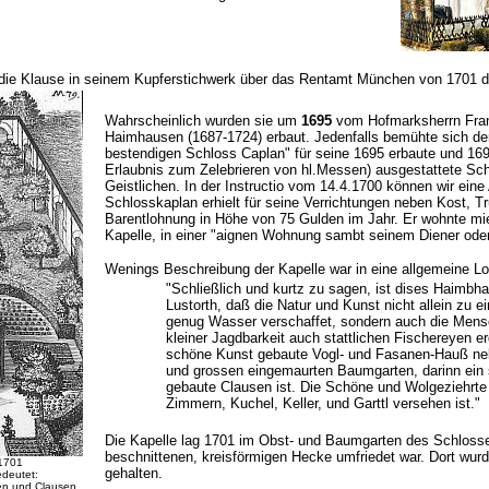
die Klause in seinem Kupferstichwerk über das Rentamt München von 1701 da
Wahrscheinlich wurden sie um
1695
vom Hofmarksherrn Fran
Haimhausen (1687-1724) erbaut. Jedenfalls bemühte sich de
bestendigen Schloss Caplan" für seine 1695 erbaute und 169
Erlaubnis zum Zelebrieren von hl.Messen) ausgestattete Sch
Geistlichen. In der Instructio vom 14.4.1700 können wir eine 
Schlosskaplan erhielt für seine Verrichtungen neben Kost, T
Barentlohnung in Höhe von 75 Gulden im Jahr. Er wohnte miet
Kapelle, in einer "aignen Wohnung sambt seinem Diener ode
Wenings Beschreibung der Kapelle war in eine allgemeine L
"Schließlich und kurtz zu sagen, ist dises Haimb
Lustorth, daß die Natur und Kunst nicht allein zu e
genug Wasser verschaffet, sondern auch die Mensc
kleiner Jagdbarkeit auch stattlichen Fischereyen 
schöne Kunst gebaute Vogl- und Fasanen-Hauß neb
und grossen eingemaurten Baumgarten, darinn ein 
gebaute Clausen ist. Die Schöne und Wolgeziehrte
Zimmern, Kuchel, Keller, und Garttl versehen ist."
Die Kapelle lag 1701 im Obst- und Baumgarten des Schlosses
beschnittenen, kreisförmigen Hecke umfriedet war. Dort wu
 1701
gehalten.
edeutet:
en und Clausen,