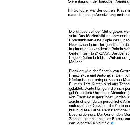
Sie entspricht der barocken Neigung
Ihr Schöpfer war der dort als Klausn
dass die jetzige Ausstattung erst m
Die Klause soll der Muttergottes vo
sein. Das
Marienbild
ist aber nach
Erkenntnissen eine Kopie des Gnad
Neukirchen beim Heiligen Blut in de
in einem reich verzierten Rokokosch
Grafen Karl (1724-1775). Darüber s
Engelsköpfen belebten Wolken der
Mariens.
Flankiert wird der Schrein von Gesta
Franziskus
und
Antonius
. Den Körb
Köpfen tragen, entsprießen aus Mu
Blumen. Ihre Kutten sind aus Tann
gebildet. Beide Heiligen, die sich pe
gehörten dem Orden der Minoriten (F
von Franziskus gegründet worden wa
zeichnet sich durch persönliche Arm
sich auch am Gewand: die Kutte der
braun; diese Farbe steht traditionel
Bescheidenheit. Der Gürtel, den M
Zeichen geschlechtlicher Enthaltsamk
05)
den Minoriten ein Strick.