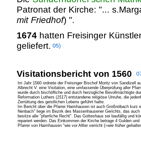
Patronat der Kirche: "... s.Mar
mit Friedhof
) ".
1674
hatten Freisinger Künstler
geliefert.
05)
Visitationsbericht von 1560
0
Im Jahr 1560 ordnete der Freisinger Bischof Moritz von Sandizell 
Albrecht V. eine Visitation, eine umfassende Überprüfung aller Pfarr
wurde durch bischöfliche und durch herzogliche Bevollmächtigte dur
Reformation Luthers (
1517
) entstandene religiöse Unruhe, die jeden
Zerrüttung des geistlichen Lebens geführt hatte.
Im Bericht über die Pfarrei Haimhausen ist auch Großnöbach kurz er
Nenbach" liege im Bezirk des Massenhausener Gerichts, das auch di
besitze alle "pfarrliche Recht". Das Gotteshaus sei baufällig und 
repariert werden. Das Einkommen der Kirche betrage 4 Gulden und 
Pfarrer von Haimhausen "wie vor Allter verricht (
=wie früher gehalte