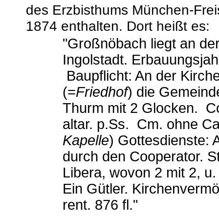
des Erzbisthums München-Frei
1874 enthalten. Dort heißt es:
"Großnöbach liegt an de
Ingolstadt. Erbauungsjah
Baupflicht: An der Kirch
(=
Friedhof
) die Gemeind
Thurm mit 2 Glocken. Co
altar. p.Ss. Cm. ohne Ca
Kapelle
) Gottesdienste:
durch den Cooperator. Sti
Libera, wovon 2 mit 2, u
Ein Gütler. Kirchenvermö
rent. 876 fl."