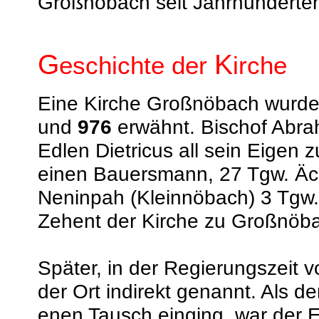
Großnöbach seit Jahrhunderten
G
K
eschichte der
irche
Eine Kirche Großnöbach wurde 
und
976
erwähnt. Bischof Abr
Edlen Dietricus all sein Eigen
einen Bauersmann, 27 Tgw. Äck
Neninpah (Kleinnöbach) 3 Tgw.
Zehent der Kirche zu Großnöba
Später, in der Regierungszeit v
der Ort indirekt genannt. Als d
enen Tausch einging, war der E