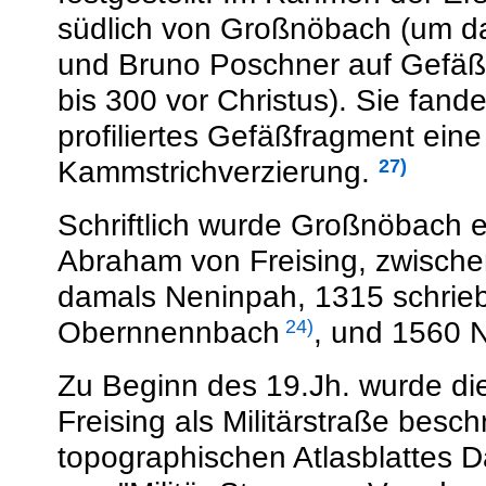
südlich von Großnöbach (um da
und Bruno Poschner auf Gefäßf
bis 300 vor Christus). Sie fand
profiliertes Gefäßfragment eine
Kammstrichverzierung.
27)
Schriftlich wurde Großnöbach er
Abraham von Freising, zwisch
damals Neninpah, 1315 schrie
Obernnennbach
,
und 1560
24)
Zu Beginn des 19.Jh. wurde d
Freising als Militärstraße besc
topographischen Atlasblattes 