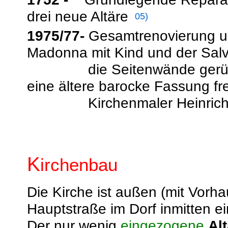
drei neue Altäre
05)
1975/77-
Gesamtrenovierung un
Madonna mit Kind und der Salv
die Seitenwände gerü
eine ältere barocke Fassung fre
Kirchenmaler Heinrich 
K
irchenbau
Die Kirche ist außen (mit Vorhau
Hauptstraße im Dorf inmitten 
Der nur wenig
eingezogene
Al