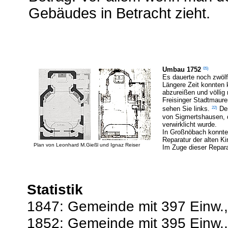
Gebäudes in Betracht zieht.
05)
Umbau 1752
Es dauerte noch zwöl
Längere Zeit konnten 
abzureißen und völli
Freisinger Stadtmaur
22)
sehen Sie links.
De
von Sigmertshausen, d
verwirklicht wurde.
In Großnöbach konnte
Reparatur der alten K
Plan von Leonhard M.Gießl und Ignaz Reiser
Im Zuge dieser Reparat
Statistik
1847: Gemeinde mit 397 Einw.,
1852: Gemeinde mit 395 Einw.,