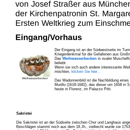
von Josef Straßer aus München
der Kirchenpatronin St. Marga
Ersten Weltkrieg zum Einschme
Eingang/Vorhaus
Der Eingang ist an der Südwestseite im Tur
Kriegerdenkmal für die Gefallenen aus Groß
Das
Weihwasserbecken
in ovaler Muschelf
beliebt.
Wenn sie sich auch andere interessante We
möchten,
klicken Sie hier...
Weihwasserbecken
Das Madonnenbild ist die Nachbildung eine
Murillo (1618-1682), das dieser um 1658 in S
heute in Florenz, im Palazzo Pitti.
Sakristei
Die Sakristei ist an der Südseite zwischen Chor und Langhaus ang
Beschlägen stammt noch aus dem 18.Jh., vielleicht wurde sie 1753 