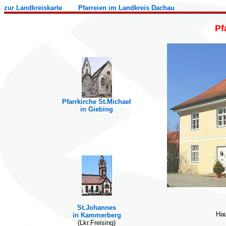
zur Landkreiskarte
Pfarreien im Landkreis Dachau
Pf
Pfarrkirche St.Michael
in Giebing
St.Johannes
Hau
in Kammerberg
(Lkr.Freising)