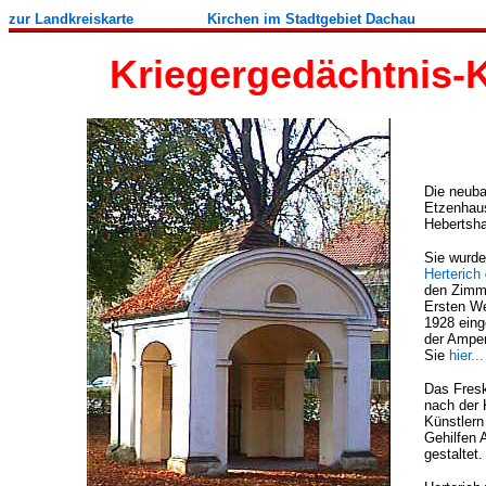
zur Landkreiskarte
Kirchen im Stadtgebiet
Dachau
Kriegergedächtnis
Die neuba
Etzenhaus
Hebertsh
Sie wurd
Herterich
den Zimme
Ersten We
1928 eing
der Amper
Sie
hier...
Das Fresk
nach der 
Künstlern
Gehilfen 
gestaltet.