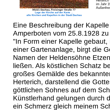
Herterich
im Jahr 1
Außenfres
85221 Dachau, Freisinger Straße 77
Lage der Kirche auf der Karte ...
alle Kirchen und Kapellen in der Stadt Dachau
Eine Beschreibung der Kapelle i
Amperboten vom 25.8.1928 zu f
"In Form einer Kapelle gebaut
einer Gartenanlage, birgt die G
Namen der Heldensöhne Etzenha
ließen. Als köstlichen Schatz b
großes Gemälde des bekannten 
Herterich, darstellend die Got
göttlichen Sohnes auf dem Schoß
Künstlerhand gelungen durch 
ein Schmerz gleich meinem Sc