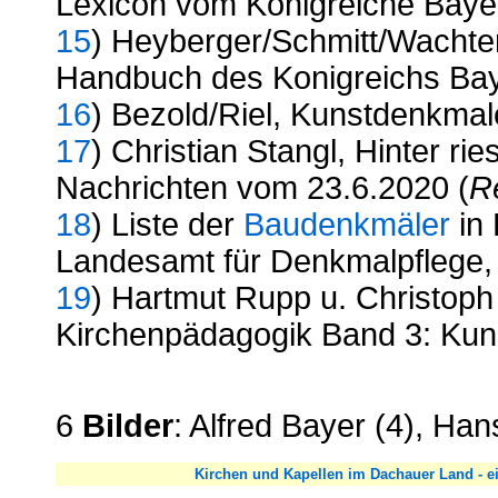
Lexicon vom Königreiche Baye
15
) Heyberger/Schmitt/Wachter
Handbuch des Konigreichs Ba
16
) Bezold/Riel, Kunstdenkmal
17
) Christian Stangl, Hinter r
Nachrichten vom 23.6.2020 (
R
18
)
Liste der
Baudenkmäler
in
Landesamt für Denkmalpflege,
19
)
Hartmut Rupp u. Christoph
Kirchenpädagogik Band 3: Kun
6
Bilder
: Alfred Bayer (4), Han
Kirchen und Kapellen im Dachauer Land - ei