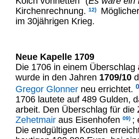
Kölch vonnetten" (
Es wäre ein
Kirchenrechnung.
Möglicher
12)
im 30jährigen Krieg.
Neue Kapelle 1709
Die 1706 in einem Überschlag a
wurde in den Jahren
1709/10
d
0
Gregor Glonner
neu errichtet.
1706 lautete auf 489 Gulden, 
arbeit. Den Überschlag für die 
Zehetmair
aus Eisenhofen
;
09)
Die endgültigen Kosten erreic