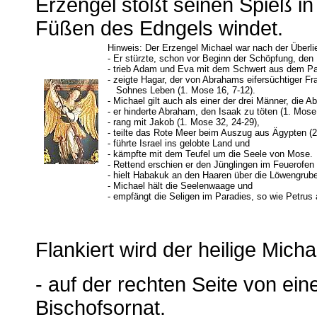
Erzengel stößt seinen Spieß in
Füßen des Edngels windet.
Hinweis: Der Erzengel Michael war nach der Überli
- Er stürzte, schon vor Beginn der Schöpfung, den 
- trieb Adam und Eva mit dem Schwert aus dem Par
- zeigte Hagar, der von Abrahams eifersüchtiger Fr
Sohnes Leben (1. Mose 16, 7-12).
- Michael gilt auch als einer der drei Männer, die 
- er hinderte Abraham, den Isaak zu töten (1. Mose
- rang mit Jakob (1. Mose 32, 24-29),
- teilte das Rote Meer beim Auszug aus Ägypten (2
- führte Israel ins gelobte Land und
- kämpfte mit dem Teufel um die Seele von Mose.
- Rettend erschien er den Jünglingen im Feuerofen 
- hielt Habakuk an den Haaren über die Löwengrube
- Michael hält die Seelenwaage und
- empfängt die Seligen im Paradies, so wie Petrus
Flankiert wird der heilige Micha
- auf der rechten Seite von ein
Bischofsornat.