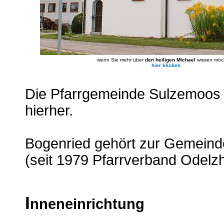
wenn Sie mehr über
den heiligen Michael
wissen möc
hier klicken
Die Pfarrgemeinde Sulzemoos k
hierher.
Bogenried gehört zur Gemeind
(seit 1979 Pfarrverband Odelz
I
nneneinrichtung