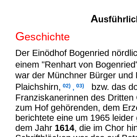
A
usführli
G
eschichte
Der Einödhof Bogenried nördli
einem "Renhart von Bogenried
war der Münchner Bürger und M
Plaichshirn,
bzw. das do
02)
03)
,
Franziskanerinnen des Dritten
zum Hof gehörenden, dem Erzen
berichtete eine um 1965 leider
dem Jahr
1614
, die im Chor h