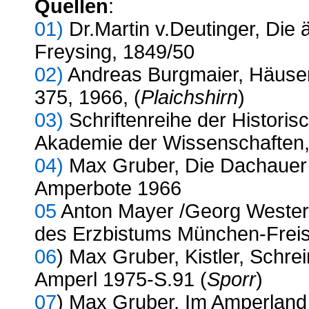
Quellen
:
01)
Dr.Martin v.Deutinger, Die 
Freysing, 1849/50
02)
Andreas Burgmaier, Häuser
375, 1966, (
Plaichshirn
)
03)
Schriftenreihe der Histori
Akademie der Wissenschaften,
04)
Max Gruber, Die Dachauer 
Amperbote 1966
05
Anton Mayer /Georg Westerm
des Erzbistums München-Frei
06
) Max Gruber, Kistler, Schr
Amperl 1975-S.91 (
Sporr
)
07
) Max Gruber, Im Amperland