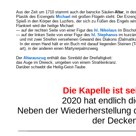
Aus der Zeit um 1710 stammt auch der barocke Säulen-
Altar
, in d
Plastik des Erzengels
Michael
mit großen Flügeln steht. Der Erzeng
Spieß in den Körper des Luzifers, der sich zu Füßen des Engels win
Flankiert wird der heilige Michael
— auf der rechten Seite von einer Figur des
hl. Nikolaus
im Bischof
— auf der linken Seite von einer Figur des
hl. Stephanus
im kurzär
und mit zwei Streifen versehenen Gewand des Diakons (Dalmatika
In der einen Hand hält er ein Buch mit darauf liegenden Steinen (
art), in der anderen einen Märtyrerpalmzweig.
Der
Altarauszug
enthält das Sinnbild der Dreifaltigkeit:
das Auge im Dreieck, umgeben von einem Strahlenkranz.
Darüber schwebt die Heilig-Geist-Taube.
Die Kapelle ist s
2020 hat endlich 
Neben der Wiederherstellung d
der Decken