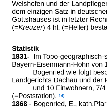
Welshofen und der Landpfleger
dem einzigen Satz in deutsch
Gottshauses ist in letzter Rechn
(=
Kreuzer
) 4 hl. (=Heller) best
Statistik
1831
Im Topo-geographisch-st
-
Bayern-Eisenmann-Hohn von 18
Bogenried wie folgt beschri
Landgerichts Dachau und der P
und 10 Einwohnern, 7/4 S
(=Poststation).
14)
1868
- Bogenried, E., kath.Pfa