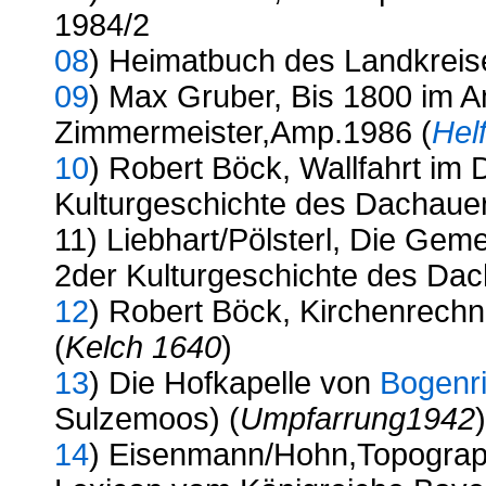
1984/2
08
) Heimatbuch des Landkreis
09
) Max Gruber, Bis 1800 im A
Zimmermeister,Amp.1986 (
Helf
10
) Robert Böck, Wallfahrt im
Kulturgeschichte des Dachaue
11) Liebhart/Pölsterl, Die Ge
2der Kulturgeschichte des Da
12
) Robert Böck, Kirchenrech
(
Kelch 1640
)
13
) Die Hofkapelle von
Bogenr
Sulzemoos) (
Umpfarrung1942
14
) Eisenmann/Hohn,Topograph