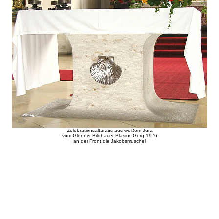
Zelebrationsaltaraus aus weißem Jura
vom Glonner Bildhauer Blasius Gerg 1976
an der Front die Jakobsmuschel